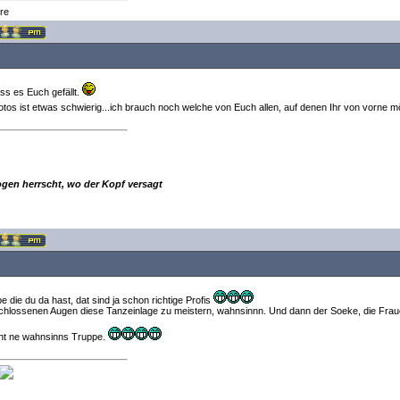
re
ss es Euch gefällt.
tos ist etwas schwierig...ich brauch noch welche von Euch allen, auf denen Ihr von vorne mö
ogen herrscht, wo der Kopf versagt
e die du da hast, dat sind ja schon richtige Profis
schlossenen Augen diese Tanzeinlage zu meistern, wahnsinnn. Und dann der Soeke, die Frau
ht ne wahnsinns Truppe.