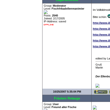
Group:
Moderator
Level:
Fischfrikadellenreanimier
Im Vollbildmo
Posts:
2540
Bitte schön:
Joined: 2/17/2005
IP-Address: saved
http://www.j
http://www.j
http://www.j
http://www.j
http://www.j
edited by La
Gruß
Martin
Der Ellenb
10/25/2007 5:35:04 PM
Fräulein Rotauge
Group:
User
Level:
Freund aller Fische