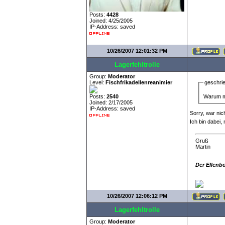
Posts:
4428
Joined: 4/25/2005
IP-Address: saved
10/26/2007 12:01:32 PM
Lagerfehltrolle
Group:
Moderator
Level:
Fischfrikadellenreanimier
geschri
Warum mu
Posts:
2540
Joined: 2/17/2005
IP-Address: saved
Sorry, war nic
Ich bin dabei,
Gruß
Martin
Der Ellenb
10/26/2007 12:06:12 PM
Lagerfehltrolle
Group:
Moderator