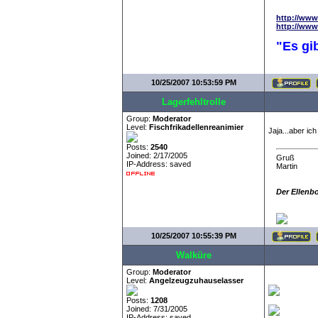
http://www
http://www
"Es gi
10/25/2007 10:53:59 PM
Lagerfehltrolle
Group:
Moderator
Level:
Fischfrikadellenreanimier
Jaja...aber ic
Posts:
2540
Joined: 2/17/2005
Gruß
IP-Address: saved
Martin
Der Ellenb
10/25/2007 10:55:39 PM
Walküre
Group:
Moderator
Level:
Angelzeugzuhauselasser
Posts:
1208
Joined: 7/31/2005
IP-Address: saved