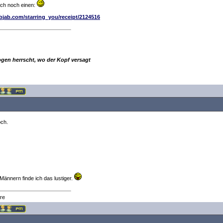
ich noch einen:
ibjab.com/starring_you/receipt/2124516
ogen herrscht, wo der Kopf versagt
och.
 Männern finde ich das lustiger.
re