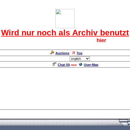
Das CRF Laberforum
Wird nur noch als Archiv benutzt
Für den harten Kern der CRF geht`s
hier
weiter.
Neuanmeldung erforderlich
Auctions
Top
Language/Sprache:
Chat (
0
)
User-Map
new
Fler als Schauspieler und Tänzer