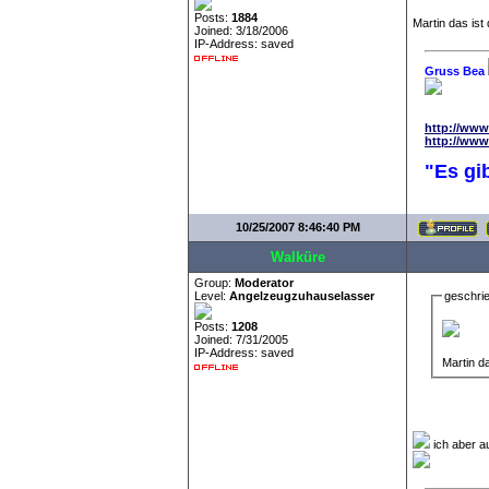
Posts:
1884
Martin das ist
Joined: 3/18/2006
IP-Address: saved
Gruss Bea
http://www
http://www
"Es gi
10/25/2007 8:46:40 PM
Walküre
Group:
Moderator
Level:
Angelzeugzuhauselasser
geschri
Posts:
1208
Joined: 7/31/2005
IP-Address: saved
Martin d
ich aber a