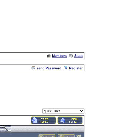
Members
Stats
Admin
send Password
Register