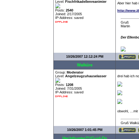
Level:
Fischfrikadellenreanimier
Aber hier hab 
Posts:
2540
http://www.j
Joined: 2/17/2005
IP-Address: saved
Gruß
Martin
Der Ellenb
10/26/2007 12:12:24 PM
Walküre
Group:
Moderator
Level:
Angelzeugzuhauselasser
drei hab ich n
Posts:
1208
Joined: 7/31/2005
IP-Address: saved
obwohl, ....mit
Gruß Walkü
10/26/2007 1:01:45 PM
Hechthunter21/Guid-Do