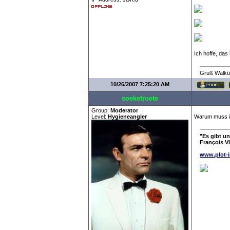
Ich hoffe, das h
Gruß Walkü
10/26/2007 7:25:20 AM
soeketroete
Group:
Moderator
Level:
Hygieneangler
Warum muss ic
"Es gibt u
François VI
www.plot-