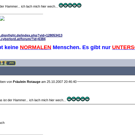
 der Hammer... ich lach mich hier wech...
.dignfight.de/index.php?vid=128053413
.cyberlord.at/forum/?id=6384
bt keine
NORMALEN
Menschen. Es gibt nur
UNTERS
eben von
Fräulein Rotauge
am 25.10.2007 20:46:40
as ist der Hammer... ich lach mich hier wech...
uch