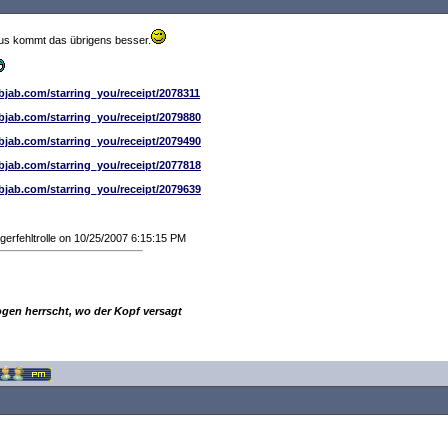
dus kommt das übrigens besser.
ibjab.com/starring_you/receipt/2078311
ibjab.com/starring_you/receipt/2079880
ibjab.com/starring_you/receipt/2079490
ibjab.com/starring_you/receipt/2077818
ibjab.com/starring_you/receipt/2079639
gerfehltrolle on 10/25/2007 6:15:15 PM
ogen herrscht, wo der Kopf versagt