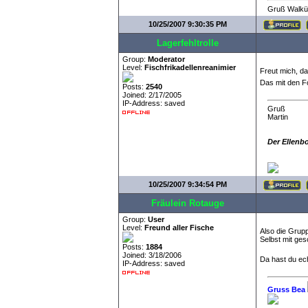
Gruß Walkü
10/25/2007 9:30:35 PM
Lagerfehltrolle
Group:
Moderator
Level:
Fischfrikadellenreanimier
Freut mich, da
Das mit den Fo
Posts:
2540
Joined: 2/17/2005
IP-Address: saved
Gruß
Martin
Der Ellenb
10/25/2007 9:34:54 PM
Fräulein Rotauge
Group:
User
Level:
Freund aller Fische
Also die Grupp
Selbst mit ge
Posts:
1884
Joined: 3/18/2006
Da hast du ec
IP-Address: saved
Gruss Bea