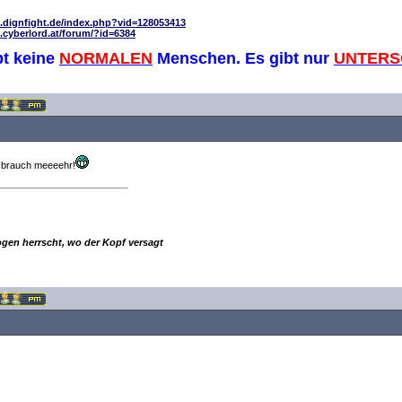
.dignfight.de/index.php?vid=128053413
.cyberlord.at/forum/?id=6384
bt keine
NORMALEN
Menschen. Es gibt nur
UNTERS
h brauch meeeehr!
ogen herrscht, wo der Kopf versagt