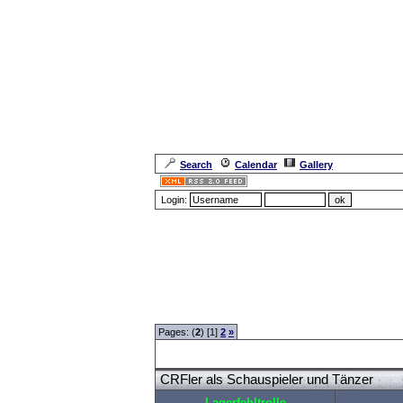
Search
Calendar
Gallery
Login:
Forum Overview
»
Spaß und Spiel
»
Videoclips
» CR
Pages: (
2
) [1]
2
»
CRFler als Schauspieler und Tänzer
Lagerfehltrolle