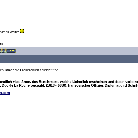
ilft dir weiter.
re
h immer die Frauenrollen spielen????
nendlich viele Arten, des Benehmens, welche lächerlich erscheinen und deren verbor
. Duc de La Rochefoucauld, (1613 - 1680), französischer Offizier, Diplomat und Schrift
in.com