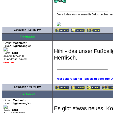
Der mit den Kormoranen die Bafos beobachtet
7/27/2007 5:40:02 PM
Fischdödl
Group:
Moderator
Level:
Hygieneangler
Hihi - das unser Fußballg
Posts:
6481
Joined: 6/27/2005
Herrlisch..
IP-Address: saved
Hier gehöre ich hin - bin eh zu doof zum 
7/27/2007 8:22:24 PM
Fischdödl
Group:
Moderator
Level:
Hygieneangler
Es gibt etwas neues. Kö
Posts:
6481