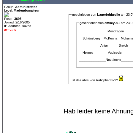
Group:
Administrator
Level:
Madendompteur
geschrieben von
Lagerfehltrolle
am 23.07
Posts:
3695
Joined: 2/16/2005
geschrieben von
emkey001
am 23.07
IP-Address: saved
________________Mondragon____
__Schöneberg__McKenna__Moham
____________Antar______Broich__
__Helmes________Vucicevic______
_______________Novakovic______
Ist das alles von Ratiopharm???
Hab leider keine Ahnung