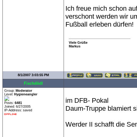
Ich freue mich schon au
verschont werden wir um
Fußball erleben dürfen!
Viele Grüße
Markus
8/1/2007 3:03:55 PM
Fischdödl
Group:
Moderator
Level:
Hygieneangler
im DFB- Pokal
Posts:
6481
Joined: 6/27/2005
Daum-Truppe blamiert s
IP-Address: saved
Werder II schafft die S