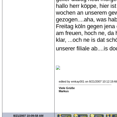
hallo herr köppe, hier is
wochen an unserem gewi
gezogen....aha, was hab
Freitag köln gegen jena 
am freuen, hoch ne, da h
klar, ...och ne is dat sch
unserer filiale ab....is d
edited by emkay001 on 8/21/2007 10:12:19 A
Viele Grüße
Markus
8/21/2007 10:09:58 AM