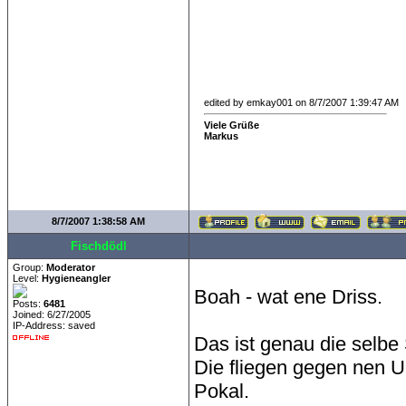
edited by emkay001 on 8/7/2007 1:39:47 AM
Viele Grüße
Markus
8/7/2007 1:38:58 AM
Fischdödl
Group:
Moderator
Level:
Hygieneangler
Boah - wat ene Driss.
Posts:
6481
Joined: 6/27/2005
IP-Address: saved
Das ist genau die selbe 
Die fliegen gegen nen U
Pokal.