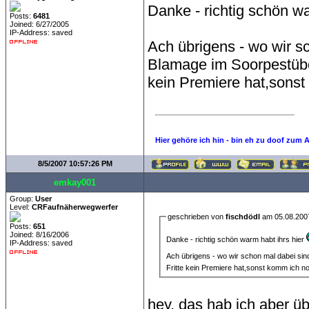
Danke - richtig schön w
Posts:
6481
Joined: 6/27/2005
IP-Address: saved
Ach übrigens - wo wir s
Blamage im Soorpestübc
kein Premiere hat,sonst
Hier gehöre ich hin - bin eh zu doof zum 
8/5/2007 10:57:26 PM
emkay001
Group:
User
Level:
CRFaufnäherwegwerfer
geschrieben von
fischdödl
am 05.08.200
Posts:
651
Joined: 8/16/2006
Danke - richtig schön warm habt ihrs hier
IP-Address: saved
Ach übrigens - wo wir schon mal dabei si
Fritte kein Premiere hat,sonst komm ich n
hey, das hab ich aber üb