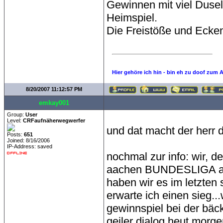
Gewinnen mit viel Dusel
Heimspiel.
Die Freistöße und Ecken
Hier gehöre ich hin - bin eh zu doof zum 
8/20/2007 11:12:57 PM
emkay001
Group:
User
Level:
CRFaufnäherwegwerfer
und dat macht der herr 
Posts:
651
Joined: 8/16/2006
IP-Address: saved
nochmal zur info: wir, de
aachen BUNDESLIGA abst
haben wir es im letzten s
erwarte ich einen sieg.
gewinnspiel bei der bäc
geiler dialog heut morge