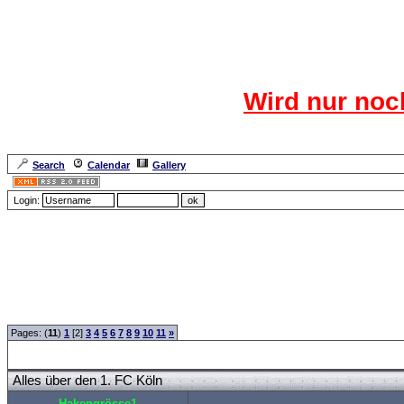
Das CR
Wird nur noc
Für den harten Ke
Neuanmel
Search
Calendar
Gallery
Lang
Login:
Forum Overview
»
Sport
»
Saison 2007/2008
» Alles über den 1. FC Köln
Pages: (
11
)
1
[2]
3
4
5
6
7
8
9
10
11
»
Alles über den 1. FC Köln
Hakengrösse1