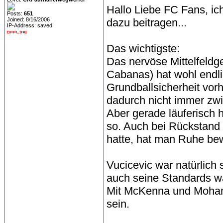
Hallo Liebe FC Fans, i
Posts:
651
Joined: 8/16/2006
dazu beitragen...
IP-Address: saved
Das wichtigste:
Das nervöse Mittelfeldg
Cabanas) hat wohl endli
Grundballsicherheit vor
dadurch nicht immer zwi
Aber gerade läuferisch h
so. Auch bei Rückstand 
hatte, hat man Ruhe bew
Vucicevic war natürlich 
auch seine Standards w
Mit McKenna und Mohamad
sein.