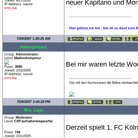
Joined: 6/27/2005
neuer Kapitano und Mon
IP-Address: saved
Hier gehöre ich hin - bin eh zu doof zum 
7/29/2007 1:20:25 AM
Hakengrösse1
Group:
Administrator
Level:
Madendompteur
Bei mir waren letzte Wo
Posts:
3695
Joined: 2/16/2005
IP-Address: saved
Der mit den Kormoranen die Bafos beobachtet
7/29/2007 3:44:29 PM
Mrs. Lepo
Group:
Moderator
Level:
CRFaufnäherwegwerfer
Derzeit spielt 1. FC Köl
Posts:
744
Joined: 2/21/2005