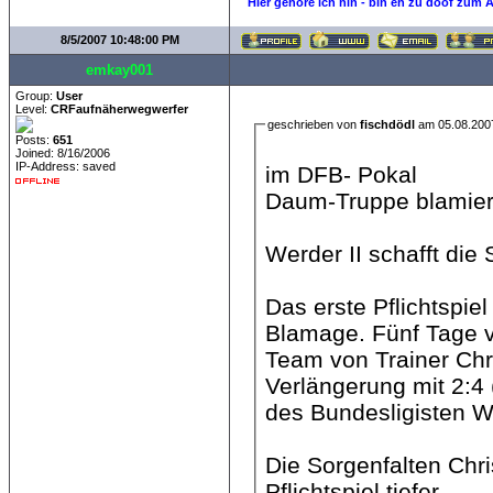
Hier gehöre ich hin - bin eh zu doof zum 
8/5/2007 10:48:00 PM
emkay001
Group:
User
Level:
CRFaufnäherwegwerfer
geschrieben von
fischdödl
am 05.08.200
Posts:
651
Joined: 8/16/2006
IP-Address: saved
im DFB- Pokal
Daum-Truppe blamier
Werder II schafft die
Das erste Pflichtspie
Blamage. Fünf Tage vo
Team von Trainer Ch
Verlängerung mit 2:4 
des Bundesligisten 
Die Sorgenfalten Chr
Pflichtspiel tiefer.