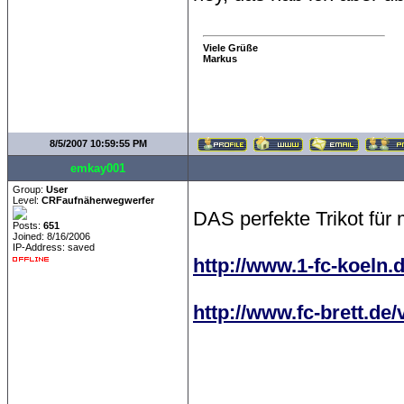
Viele Grüße
Markus
8/5/2007 10:59:55 PM
emkay001
Group:
User
Level:
CRFaufnäherwegwerfer
DAS perfekte Trikot für
Posts:
651
Joined: 8/16/2006
IP-Address: saved
http://www.1-fc-koeln.d
http://www.fc-brett.de