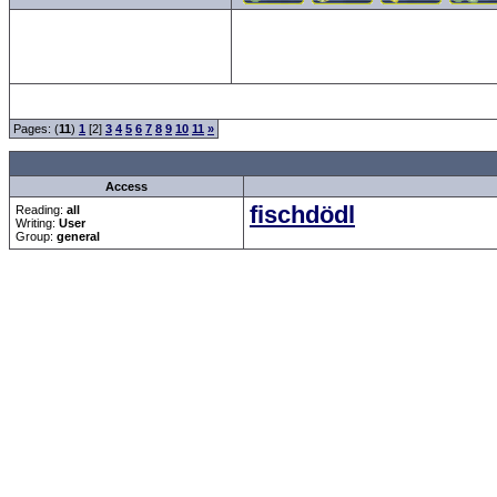
Pages: (
11
)
1
[2]
3
4
5
6
7
8
9
10
11
»
all 
Access
fischdödl
Reading:
all
Writing:
User
Group:
general
Forum Overview
»
Sport
»
Saison 2007/2008
» Alles über den 1. FC Köln
.: Script-Time:
0.094
||
Powered by
ASP-Fas