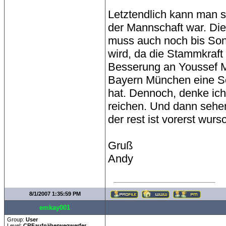
Letztendlich kann man s
der Mannschaft war. Die
muss auch noch bis Son
wird, da die Stammkraft
Besserung an Yousse
Bayern München eine Sc
hat. Dennoch, denke ich
reichen. Und dann sehen
der rest ist vorerst wurs
Gruß
Andy
8/1/2007 1:35:59 PM
emkay001
Group:
User
Level:
CRFaufnäherwegwerfer