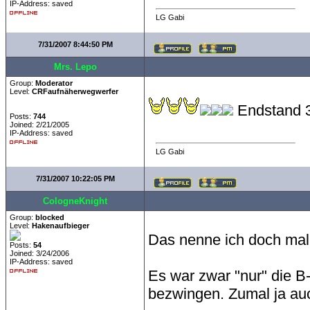
IP-Address: saved
LG Gabi
7/31/2007 8:44:50 PM
Mrs. Lepo
Group:
Moderator
Level:
CRFaufnäherwegwerfer
Endstand 3
Posts:
744
Joined: 2/21/2005
IP-Address: saved
LG Gabi
7/31/2007 10:22:05 PM
CologneKnight
Group:
blocked
Level:
Hakenaufbieger
Das nenne ich doch ma
Posts:
54
Joined: 3/24/2006
IP-Address: saved
Es war zwar "nur" die B
bezwingen. Zumal ja au