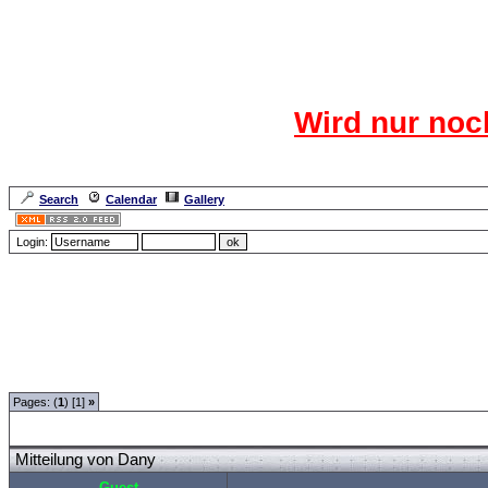
Das CR
Wird nur noc
Für den harten Ke
Neuanmel
Search
Calendar
Gallery
Lang
Login:
Forum Overview
»
Neue Anmelderegularien des CRF-Forum
»
Das Gästezimmer
» 
Pages: (
1
) [1]
»
Mitteilung von Dany
Guest