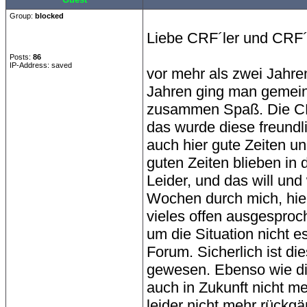
Group:
blocked
Liebe CRF´ler und CRF´
Posts:
86
IP-Address: saved
vor mehr als zwei Jahre
Jahren ging man gemein
zusammen Spaß. Die CRF 
das wurde diese freundl
auch hier gute Zeiten u
guten Zeiten blieben in 
Leider, und das will und
Wochen durch mich, hier 
vieles offen ausgesproc
um die Situation nicht 
Forum. Sicherlich ist di
gewesen. Ebenso wie di
auch in Zukunft nicht m
leider nicht mehr rückg