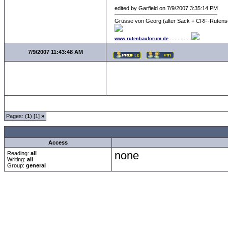
edited by Garfield on 7/9/2007 3:35:14 PM
Grüsse von Georg (alter Sack + CRF-Rutens
...............
www.rutenbauforum.de
7/9/2007 11:43:48 AM
Pages: (
1
) [1]
»
all Times are
GMT +1:00
Access
none
Reading:
all
Writing:
all
Group:
general
Forum Overview
»
Neue Anmelderegularien des CRF-Forum
»
Das Gästezimmer
» 
.: Script-Time:
0.078
|
Powered by
ASP-Fas