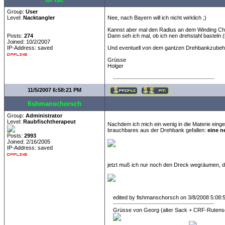
Group:
User
Level:
Nacktangler
Nee, nach Bayern will ich nicht wirklich ;)
Kannst aber mal den Radius an dem Winding Ch
Posts:
274
Dann seh ich mal, ob ich nen drehstahl basteln (
Joined: 10/2/2007
IP-Address: saved
Und eventuell von dem gantzen Drehbankzubeh
Grüsse
Holger
11/5/2007 6:58:21 PM
fishmanschorsch
Group:
Administrator
Level:
Raubfischtherapeut
Nachdem ich mich ein wenig in die Materie eing
brauchbares aus der Drehbank gefallen:
eine n
Posts:
2993
Joined: 2/16/2005
IP-Address: saved
jetzt muß ich nur noch den Dreck wegräumen, de
edited by fishmanschorsch on 3/8/2008 5:08
Grüsse von Georg (alter Sack + CRF-Rutens