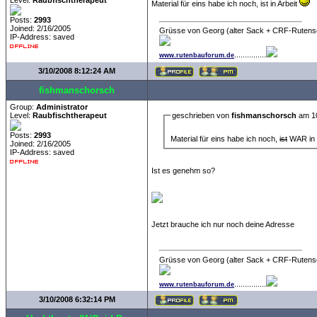
Level:
Raubfischtherapeut
Material für eins habe ich noch, ist in Arbeit
Posts:
2993
Joined: 2/16/2005
Grüsse von Georg (alter Sack + CRF-Rutens
IP-Address: saved
...............
www.rutenbauforum.de
3/10/2008 8:12:24 AM
fishmanschorsch
Group:
Administrator
Level:
Raubfischtherapeut
geschrieben von
fishmanschorsch
am 10
Posts:
2993
Material für eins habe ich noch,
ist
WAR in 
Joined: 2/16/2005
IP-Address: saved
Ist es genehm so?
Jetzt brauche ich nur noch deine Adresse
Grüsse von Georg (alter Sack + CRF-Rutens
...............
www.rutenbauforum.de
3/10/2008 6:32:14 PM