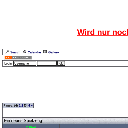
Das CR
Wird nur noc
Für den harten Ke
Neuanmel
Search
Calendar
Gallery
Lang
Login:
Forum Overview
»
Rund ums Thema Angeln
»
Basteln und Selbermachen
» Ein ne
Pages: (
4
)
1
2
[3]
4
»
Ein neues Spielzeug
GFist!