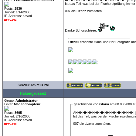
Level:
Fischfrikadellenreanimier
AHHHHHHHHHHHHHHHHHHHHHHHH, jetzt ja
Ist das Teil, was bei der Fischereiprüfung immer 
Posts:
2530
007 die Lizenz zum töten.
Joined: 1/14/2006
IP-Address: saved
Danke Schorschieee.
Offiziell ernannte Haus-und Hof Fotografin und
3/8/2008 6:57:13 PM
Hakengrösse1
Group:
Administrator
Level:
Madendompteur
geschrieben von
Gloria
am 08.03.2008 18
AHHHHHHHHHHHHHHHHHHHHHHHH, jetz
Posts:
3695
Ist das Teil, was bei der Fischereiprüfung 
Joined: 2/16/2005
IP-Address: saved
007 die Lizenz zum töten.