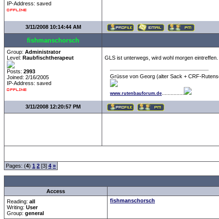
IP-Address: saved
3/11/2008 10:14:44 AM
fishmanschorsch
Group:
Administrator
Level:
Raubfischtherapeut
GLS ist unterwegs, wird wohl morgen eintreffen.
Posts:
2993
Grüsse von Georg (alter Sack + CRF-Rutens
Joined: 2/16/2005
IP-Address: saved
...............
www.rutenbauforum.de
3/11/2008 12:20:57 PM
Pages: (
4
)
1
2
[3]
4
»
all Times are
GMT +1:
Access
fishmanschorsch
Reading:
all
Writing:
User
Group:
general