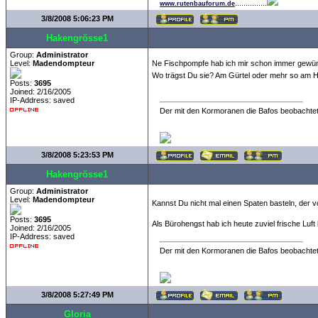
...............
www.rutenbauforum.de
3/8/2008 5:06:23 PM
Hakengrösse1
Group:
Administrator
Level:
Madendompteur
Ne Fischpompfe hab ich mir schon immer gewü
Wo trägst Du sie? Am Gürtel oder mehr so am H
Posts:
3695
Joined: 2/16/2005
IP-Address: saved
Der mit den Kormoranen die Bafos beobachtet
3/8/2008 5:23:53 PM
Hakengrösse1
Group:
Administrator
Level:
Madendompteur
Kannst Du nicht mal einen Spaten basteln, der vo
Posts:
3695
Als Bürohengst hab ich heute zuviel frische Lu
Joined: 2/16/2005
IP-Address: saved
Der mit den Kormoranen die Bafos beobachtet
3/8/2008 5:27:49 PM
Gloria