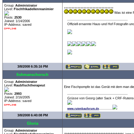
Group:
Administrator
Level:
Fischfrikadellenreanimier
Was ist eine
Posts:
2530
Joined: 1/14/2006
Offiziell ernannte Haus-und Hof Fotografin und
IP-Address: saved
3/8/2008 6:35:16 PM
fishmanschorsch
Group:
Administrator
Level:
Raubfischtherapeut
Eine Fischpompfe ist das Gerät mit dem man die
Posts:
2993
Joined: 2/16/2005
Grüsse von Georg (alter Sack + CRF-Rutens
IP-Address: saved
...............
www.rutenbauforum.de
3/8/2008 6:40:08 PM
Gloria
Group:
Administrator