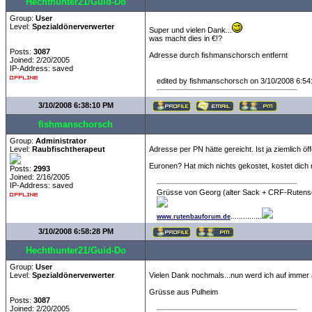
Hechthunter21/Guid-Do
Group:
User
Level:
Spezialdönerverwerter
Super und vielen Dank...
was macht dies in €!?
Posts:
3087
Adresse durch fishmanschorsch entfernt
Joined: 2/20/2005
IP-Address: saved
edited by fishmanschorsch on 3/10/2008 6:5
3/10/2008 6:38:10 PM
fishmanschorsch
Group:
Administrator
Level:
Raubfischtherapeut
Adresse per PN hätte gereicht. Ist ja ziemlich öffe
Euronen? Hat mich nichts gekostet, kostet dich 
Posts:
2993
Joined: 2/16/2005
IP-Address: saved
Grüsse von Georg (alter Sack + CRF-Rutens
...............
www.rutenbauforum.de
3/10/2008 6:58:28 PM
Hechthunter21/Guid-Do
Group:
User
Level:
Spezialdönerverwerter
Vielen Dank nochmals...nun werd ich auf immer 
Grüsse aus Pulheim
Posts:
3087
Joined: 2/20/2005