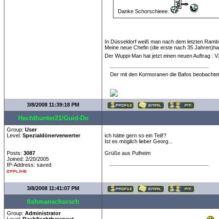
Danke Schorschieee.
In Düsseldorf weiß man nach dem letzten Ramb
Meine neue Chefin (die erste nach 35 Jahren)hat 
Der Wuppi-Man hat jetzt einen neuen Auftrag :
Der mit den Kormoranen die Bafos beobachtet
3/8/2008 11:39:18 PM
Hechthunter21/Guid-Do
Group:
User
Level:
Spezialdönerverwerter
ich hätte gern so ein Teil!?
Ist es möglich lieber Georg...
Posts:
3087
Grüße aus Pulheim
Joined: 2/20/2005
IP-Address: saved
3/8/2008 11:41:07 PM
fishmanschorsch
Group:
Administrator