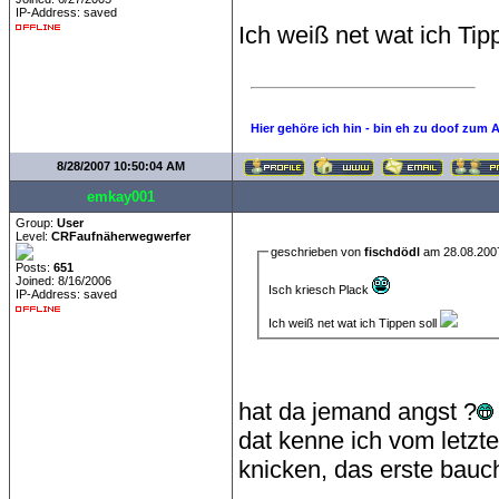
IP-Address: saved
Ich weiß net wat ich Tip
Hier gehöre ich hin - bin eh zu doof zum 
8/28/2007 10:50:04 AM
emkay001
Group:
User
Level:
CRFaufnäherwegwerfer
geschrieben von
fischdödl
am 28.08.200
Posts:
651
Joined: 8/16/2006
Isch kriesch Plack
IP-Address: saved
Ich weiß net wat ich Tippen soll
hat da jemand angst ?
dat kenne ich vom letzt
knicken, das erste bauch