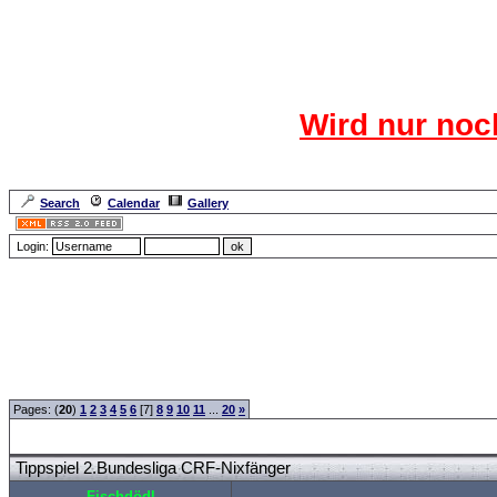
Das CR
Wird nur noc
Für den harten Ke
Neuanmel
Search
Calendar
Gallery
Lang
Login:
Forum Overview
»
Sport
»
Saison 2007/2008
» Tippspiel 2.Bundesliga CRF-Nixfänge
Pages: (
20
)
1
2
3
4
5
6
[7]
8
9
10
11
...
20
»
Tippspiel 2.Bundesliga CRF-Nixfänger
Fischdödl