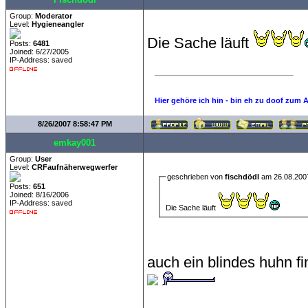
Group:
Moderator
Level:
Hygieneangler
Die Sache läuft
Posts:
6481
Joined: 6/27/2005
IP-Address: saved
Hier gehöre ich hin - bin eh zu doof zum 
8/26/2007 8:58:47 PM
emkay001
Group:
User
Level:
CRFaufnäherwegwerfer
geschrieben von
fischdödl
am 26.08.200
Posts:
651
Joined: 8/16/2006
IP-Address: saved
Die Sache läuft
auch ein blindes huhn fi