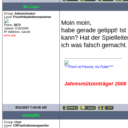
Mr. Lepo
Group:
Administrator
Level:
Fischfrikadellenreanimier
Moin moin,
Posts:
2673
Joined: 2/16/2005
habe gerade getippt! Ist
IP-Address: saved
kann? Hat der Spielleit
ich was falsch gemacht. 
***Fisch ist Freund, nix Futter***
Jahresmützenträger 2006
8/31/2007 7:43:06 AM
emkay001
Group:
User
Level:
CRFaufnäherwegwerfer