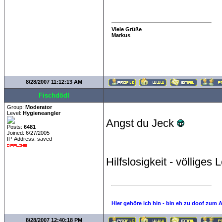
Viele Grüße
Markus
8/28/2007 11:12:13 AM
Fischdödl
Group:
Moderator
Level:
Hygieneangler
Angst du Jeck
Posts:
6481
Joined: 6/27/2005
IP-Address: saved
Hilfslosigkeit - völliges
Hier gehöre ich hin - bin eh zu doof zum 
8/28/2007 12:40:18 PM