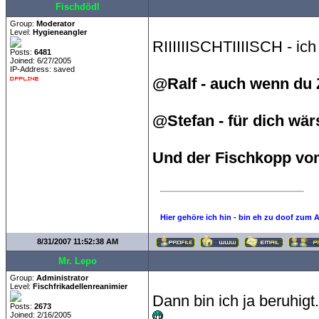
Fischdödl
Group:
Moderator
Level:
Hygieneangler
RIIIIIISCHTIIIISCH - ich
Posts:
6481
Joined: 6/27/2005
IP-Address: saved
@Ralf - auch wenn du 
@Stefan - für dich wär
Und der Fischkopp vo
Hier gehöre ich hin - bin eh zu doof zum 
8/31/2007 11:52:38 AM
Mr. Lepo
Group:
Administrator
Level:
Fischfrikadellenreanimier
Dann bin ich ja beruhigt
Posts:
2673
Joined: 2/16/2005