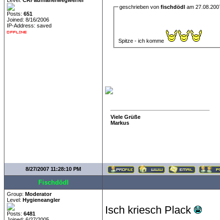
Level:
CRFaufnäherwegwerfer
geschrieben von
fischdödl
am 27.08.200
Posts:
651
Joined: 8/16/2006
IP-Address: saved
Spitze - ich komme
Viele Grüße
Markus
8/27/2007 11:28:10 PM
Fischdödl
Group:
Moderator
Level:
Hygieneangler
Isch kriesch Plack
Posts:
6481
Joined: 6/27/2005