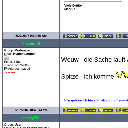
Viele Grüße
Markus
8/27/2007 9:32:56 AM
Fischdödl
Group:
Moderator
Level:
Hygieneangler
Wouw - die Sache läuft a
Posts:
6481
Joined: 6/27/2005
IP-Address: saved
Spitze - ich komme
Hier gehöre ich hin - bin eh zu doof zum 
8/27/2007 10:49:44 PM
emkay001
Group:
User