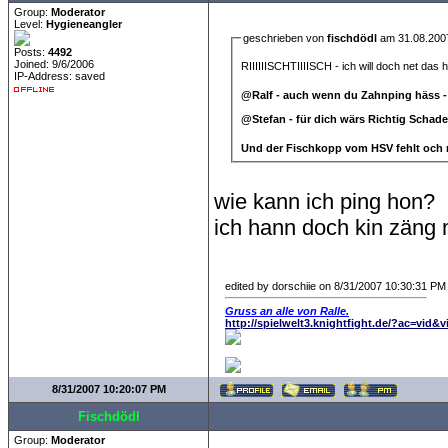
Group:
Moderator
Level:
Hygieneangler
geschrieben von
fischdödl
am 31.08.200
Posts:
4492
Joined: 9/6/2006
RIIIIIISCHTIIIISCH - ich will doch net das 
IP-Address: saved
@Ralf - auch wenn du Zahnping häss -
@Stefan - für dich wärs Richtig Schade
Und der Fischkopp vom HSV fehlt och
wie kann ich ping hon?
ich hann doch kin zäng 
edited by dorschiie on 8/31/2007 10:30:31 PM
Gruss an alle von Ralle.
http://spielwelt3.knightfight.de/?ac=vid&
8/31/2007 10:20:07 PM
Fischdödl
Group:
Moderator