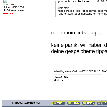
geschrieben von
Mr. Lepo
am 31.08.2007
Posts:
651
Joined: 8/16/2006
Moin moin,
IP-Address: saved
habe gerade getippt! Ist es richtig, dass 
habe ich was falsch gemacht. Ich hoffe, d
moin moin lieber lepo,
keine panik, wir haben 
deine gespeicherte tippa
edited by emkay001 on 8/31/2007 10:16:45 A
Viele Grüße
Markus
8/31/2007 10:01:19 AM