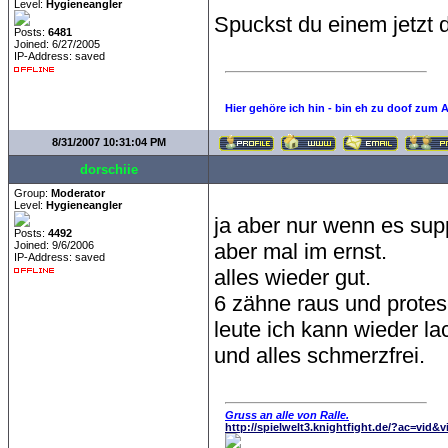
Level:
Hygieneangler
Spuckst du einem jetzt
Posts:
6481
Joined: 6/27/2005
IP-Address: saved
Hier gehöre ich hin - bin eh zu doof zum 
8/31/2007 10:31:04 PM
dorschiie
Group:
Moderator
Level:
Hygieneangler
ja aber nur wenn es supp
Posts:
4492
Joined: 9/6/2006
aber mal im ernst.
IP-Address: saved
alles wieder gut.
6 zähne raus und protes
leute ich kann wieder la
und alles schmerzfrei.
Gruss an alle von Ralle.
http://spielwelt3.knightfight.de/?ac=vid&