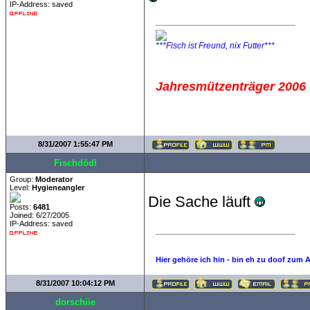
IP-Address: saved
***Fisch ist Freund, nix Futter***
Jahresmützenträger 2006
8/31/2007 1:55:47 PM
Fischdödl
Group:
Moderator
Level:
Hygieneangler
Die Sache läuft
Posts:
6481
Joined: 6/27/2005
IP-Address: saved
Hier gehöre ich hin - bin eh zu doof zum 
8/31/2007 10:04:12 PM
dorschiie