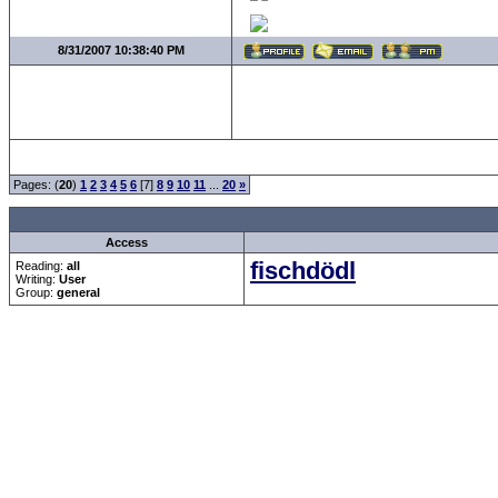
8/31/2007 10:38:40 PM
Pages: (
20
)
1
2
3
4
5
6
[7]
8
9
10
11
...
20
»
Access
fischdödl
Reading:
all
Writing:
User
Group:
general
Forum Overview
»
Sport
»
Saison 2007/2008
» Tippspiel 2.Bundesliga CRF-Nixfänge
.: Script-Time:
0.047
|
Powered by
ASP-Fas