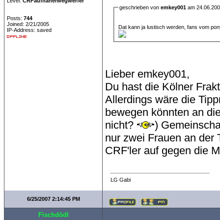
Level:
CRFaufnäherwegwerfer
geschrieben von
emkey001
am 24.06.200
Posts:
744
Joined: 2/21/2005
Dat kann ja lustisch werden, fans vom ponyh
IP-Address: saved
Lieber emkey001,
Du hast die Kölner Frakt
Allerdings wäre die Ti
bewegen könnten an dies
nicht?
) Gemeinschaf
nur zwei Frauen an der 
CRF'ler auf gegen die M
LG Gabi
6/25/2007 2:14:45 PM
Fischdödl