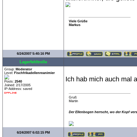
Viele Grüße
Markus
6/24/2007 5:40:16 PM
Lagerfehltrolle
Group:
Moderator
Level:
Fischfrikadellenreanimier
Ich hab mich auch mal 
Posts:
2540
Joined: 2/17/2005
IP-Address: saved
Gruß
Martin
Der Ellenbogen herrscht, wo der Kopf ver
6/24/2007 6:02:15 PM