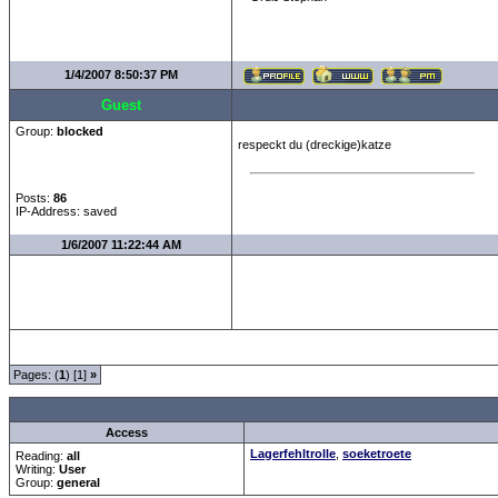
1/4/2007 8:50:37 PM
Guest
Group:
blocked
respeckt du (dreckige)katze
Posts:
86
IP-Address: saved
1/6/2007 11:22:44 AM
Pages: (
1
) [1]
»
all Times are
GMT +1:00
Access
Lagerfehltrolle
,
soeketroete
Reading:
all
Writing:
User
Group:
general