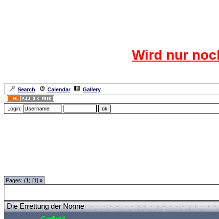
Das CR
Wird nur noc
Für den harten Ke
Neuanmel
Search
Calendar
Gallery
Lang
Login:
Forum Overview
»
Spaß und Spiel
»
Angler-und andere Witze
» Die Errettung der 
Pages: (
1
) [1]
»
Die Errettung der Nonne
Garfield