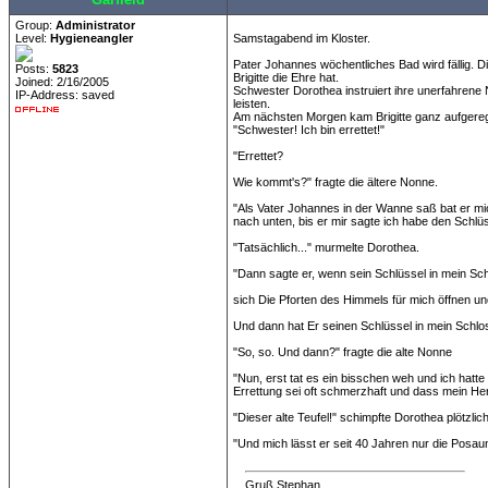
Group:
Administrator
Level:
Hygieneangler
Samstagabend im Kloster.
Pater Johannes wöchentliches Bad wird fällig. D
Posts:
5823
Brigitte die Ehre hat.
Joined: 2/16/2005
Schwester Dorothea instruiert ihre unerfahren
IP-Address: saved
leisten.
Am nächsten Morgen kam Brigitte ganz aufgereg
"Schwester! Ich bin errettet!"
"Errettet?
Wie kommt's?" fragte die ältere Nonne.
"Als Vater Johannes in der Wanne saß bat er mi
nach unten, bis er mir sagte ich habe den Schlü
"Tatsächlich..." murmelte Dorothea.
"Dann sagte er, wenn sein Schlüssel in mein S
sich Die Pforten des Himmels für mich öffnen und
Und dann hat Er seinen Schlüssel in mein Schlo
"So, so. Und dann?" fragte die alte Nonne
"Nun, erst tat es ein bisschen weh und ich hat
Errettung sei oft schmerzhaft und dass mein He
"Dieser alte Teufel!" schimpfte Dorothea plötzlich
"Und mich lässt er seit 40 Jahren nur die Posau
Gruß Stephan