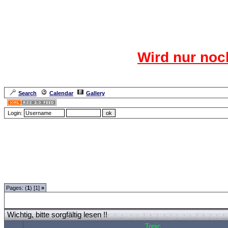
Das CR
Wird nur noc
Für den harten Ke
Neuanmel
Search
Calendar
Gallery
Lang
Login:
Forum Overview
»
Neue Anmelderegularien des CRF-Forum
» Wichtig, bitte sorgfäl
Pages: (
1
) [1]
»
Wichtig, bitte sorgfältig lesen !!
Topic