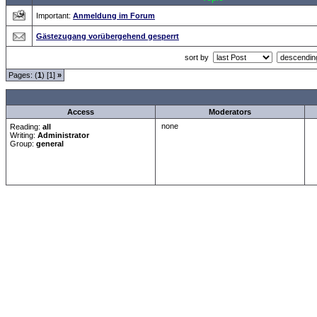
Important:
Anmeldung im Forum
Gästezugang vorübergehend gesperrt
sort by
Pages: (
1
) [1]
»
all Times are
GMT +1:00
Access
Moderators
none
Reading:
all
Writing:
Administrator
Group:
general
Forum Overview
»
Neue Anmelderegularien des CRF-Forum
» Wichtig, bitte sorgfäl
.: Script-Time:
0.016
|
Powered by
ASP-Fas