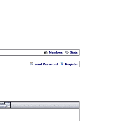
Members
Stats
Admin
send Password
Register