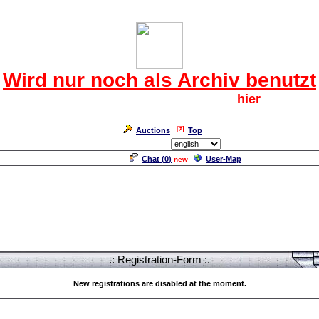
Das CRF Laberforum
Wird nur noch als Archiv benutzt
Für den harten Kern der CRF geht`s
hier
weiter.
Neuanmeldung erforderlich
Auctions
Top
Language/Sprache:
Chat (
0
)
User-Map
new
.: Registration-Form :.
New registrations are disabled at the moment.