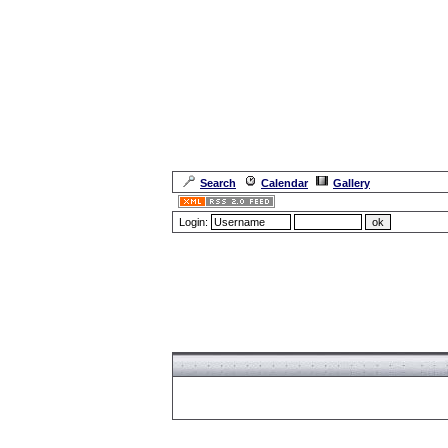
Search
Calendar
Gallery
Login:
Forum Overview
» Register
Forum Overview
» Register