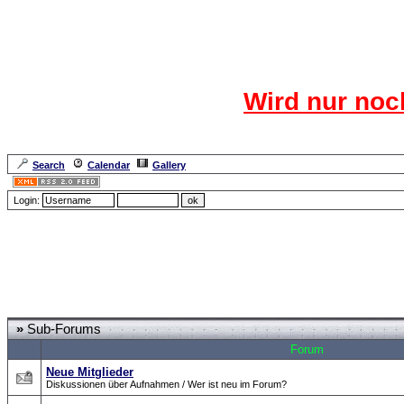
Das CR
Wird nur noc
Für den harten Ke
Neuanmel
Search
Calendar
Gallery
Lang
Login:
Forum Overview
»
Moderatorentreff
» Moderatorentreff
»
Sub-Forums
Forum
Neue Mitglieder
Diskussionen über Aufnahmen / Wer ist neu im Forum?