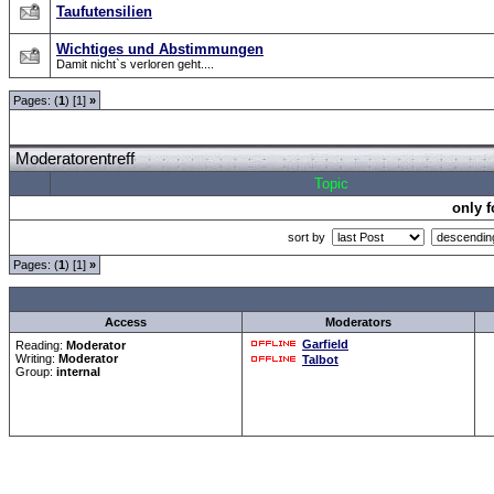
Taufutensilien
Wichtiges und Abstimmungen
Damit nicht`s verloren geht....
Pages: (
1
) [1]
»
Moderatorentreff
Topic
only 
sort by
Pages: (
1
) [1]
»
all Times are
GMT +1:00
Access
Moderators
Garfield
Reading:
Moderator
Writing:
Moderator
Talbot
Group:
internal
Forum Overview
»
Moderatorentreff
» Moderatorentreff
.: Script-Time:
0.031
|
Powered by
ASP-Fas