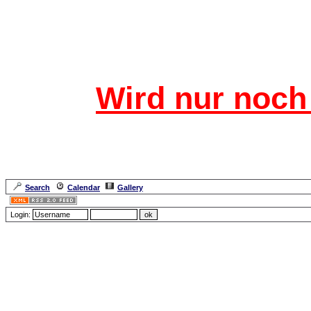
Das CRF
Wird nur noch 
Für den harten Kern 
Neuanmeldu
Search
Calendar
Gallery
Lang
Login:
Error: access