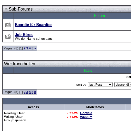
Forum Overview
»
CRF Zentrale
» Wer kann helfen
»
Sub-Forums
Forum
Boardie für Boardies
Job-Börse
Wie der Name schon sagt....
Pages: (
5
) [1]
2
3
4
5
»
Wer kann helfen
Topic
on
sort by
Pages: (
5
) [1]
2
3
4
5
»
all Times are
GMT +
Access
Moderators
Garfield
Reading:
User
Writing:
User
Walküre
Group:
general