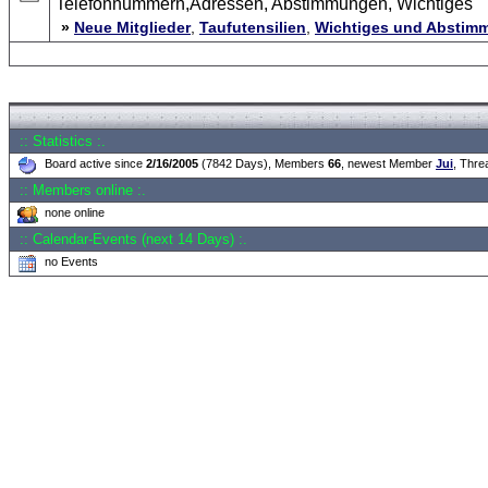
Telefonnummern,Adressen, Abstimmungen, Wichtiges
»
Neue Mitglieder
,
Taufutensilien
,
Wichtiges und Abstim
Forum Overview
» Moderatorentreff
:: Statistics :.
Board active since
2/16/2005
(7842 Days), Members
66
, newest Member
Jui
, Thr
:: Members online :.
none online
:: Calendar-Events (next 14 Days) :.
no Events
.: Script-Time:
0.063
|
Powered by
ASP-Fas