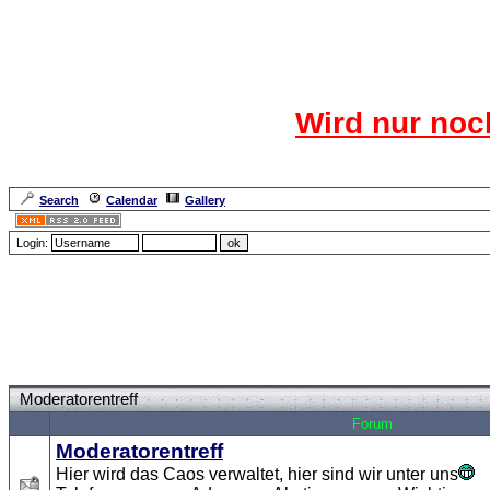
Das CR
Wird nur noc
Für den harten Ke
Neuanmel
Search
Calendar
Gallery
Lang
Login:
Forum Overview
» Moderatorentreff
Moderatorentreff
Forum
Moderatorentreff
Hier wird das Caos verwaltet, hier sind wir unter uns