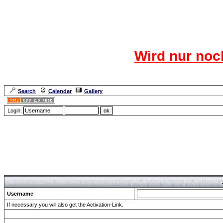
Das CR
Wird nur noc
Für den harten Ke
Neuanmel
Search
Calendar
Gallery
Lang
Login:
Forum Overview
» send Password
Username
If necessary you will also get the Activation-Link.