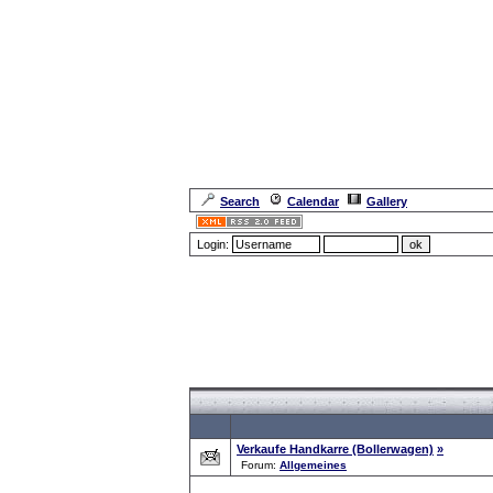
Search
Calendar
Gallery
Login:
Forum Overview
»
Search
» Searchresults
Verkaufe Handkarre (Bollerwagen)
»
Forum:
Allgemeines