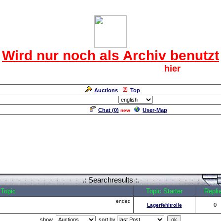
Das CRF Laberforum
Wird nur noch als Archiv benutzt
Für den harten Kern der CRF geht`s
hier
weiter.
Neuanmeldung erforderlich
Auctions
Top
Language/Sprache:
Chat (
0
)
User-Map
new
.: Searchresults :.
Topic
Topic Starter
Repli
ended
0
Lagerfehltrolle
show
sort by