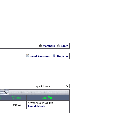
Members
Stats
Admin
send Password
Register
es
Views
last Post
3/7/2006 8:17:09 PM
91692
Lagerfehltrolle