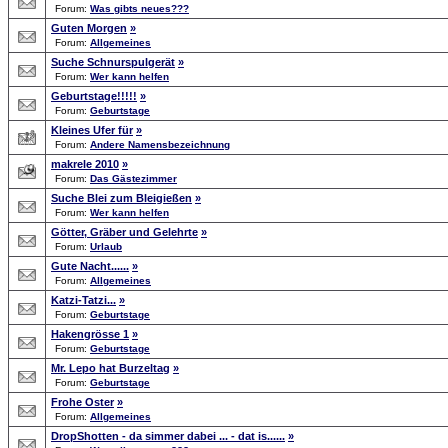
Forum:
Was gibts neues???
Guten Morgen
»
Forum:
Allgemeines
Suche Schnurspulgerät
»
Forum:
Wer kann helfen
Geburtstage!!!!!
»
Forum:
Geburtstage
Kleines Ufer für
»
Forum:
Andere Namensbezeichnung
makrele 2010
»
Forum:
Das Gästezimmer
Suche Blei zum Bleigießen
»
Forum:
Wer kann helfen
Götter, Gräber und Gelehrte
»
Forum:
Urlaub
Gute Nacht......
»
Forum:
Allgemeines
Katzi-Tatzi...
»
Forum:
Geburtstage
Hakengrösse 1
»
Forum:
Geburtstage
Mr. Lepo hat Burzeltag
»
Forum:
Geburtstage
Frohe Oster
»
Forum:
Allgemeines
DropShotten - da simmer dabei ... - dat is......
»