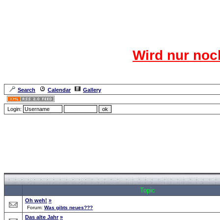
Das CR
Wird nur noc
Für den harten Ke
Neuanmel
Search
Calendar
Gallery
Lang
Login:
Forum Overview
»
Search
» Searchresults
Topic
Oh weh!
»
Forum:
Was gibts neues???
Das alte Jahr
»