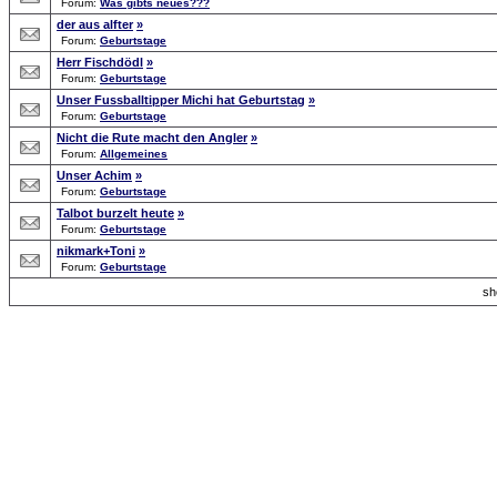
Forum:
Was gibts neues???
der aus alfter
»
Forum:
Geburtstage
Herr Fischdödl
»
Forum:
Geburtstage
Unser Fussballtipper Michi hat Geburtstag
»
Forum:
Geburtstage
Nicht die Rute macht den Angler
»
Forum:
Allgemeines
Unser Achim
»
Forum:
Geburtstage
Talbot burzelt heute
»
Forum:
Geburtstage
nikmark+Toni
»
Forum:
Geburtstage
s
Forum Overview
»
Search
» Searchresults
.: Script-Time:
0.047
|
Powered by
ASP-Fas