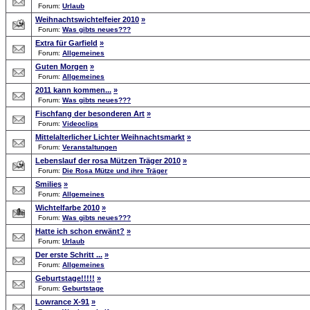
Forum:
Urlaub
Weihnachtswichtelfeier 2010
»
Forum:
Was gibts neues???
Extra für Garfield
»
Forum:
Allgemeines
Guten Morgen
»
Forum:
Allgemeines
2011 kann kommen...
»
Forum:
Was gibts neues???
Fischfang der besonderen Art
»
Forum:
Videoclips
Mittelalterlicher Lichter Weihnachtsmarkt
»
Forum:
Veranstaltungen
Lebenslauf der rosa Mützen Träger 2010
»
Forum:
Die Rosa Mütze und ihre Träger
Smilies
»
Forum:
Allgemeines
Wichtelfarbe 2010
»
Forum:
Was gibts neues???
Hatte ich schon erwänt?
»
Forum:
Urlaub
Der erste Schritt ...
»
Forum:
Allgemeines
Geburtstage!!!!!
»
Forum:
Geburtstage
Lowrance X-91
»