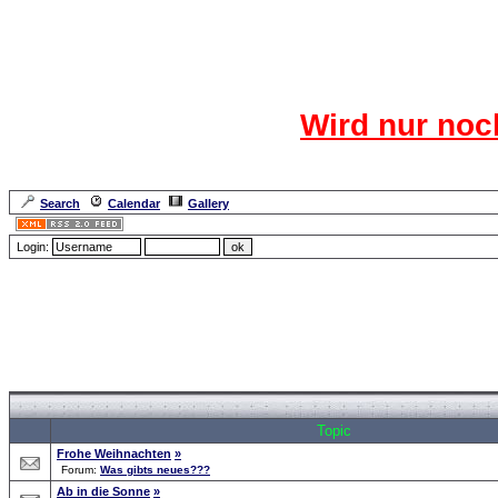
Das CR
Wird nur noc
Für den harten Ke
Neuanmel
Search
Calendar
Gallery
Lang
Login:
Forum Overview
»
Search
» Searchresults
Topic
Frohe Weihnachten
»
Forum:
Was gibts neues???
Ab in die Sonne
»