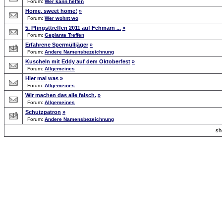
Forum:
Wer kann helfen
Home, sweet home!
»
Forum:
Wer wohnt wo
5. Pfingsttreffen 2011 auf Fehmarn ...
»
Forum:
Geplante Treffen
Erfahrene Spermülljäger
»
Forum:
Andere Namensbezeichnung
Kuscheln mit Eddy auf dem Oktoberfest
»
Forum:
Allgemeines
Hier mal was
»
Forum:
Allgemeines
Wir machen das alle falsch.
»
Forum:
Allgemeines
Schutzpatron
»
Forum:
Andere Namensbezeichnung
s
Forum Overview
»
Search
» Searchresults
.: Script-Time:
0.063
|
Powered by
ASP-Fas