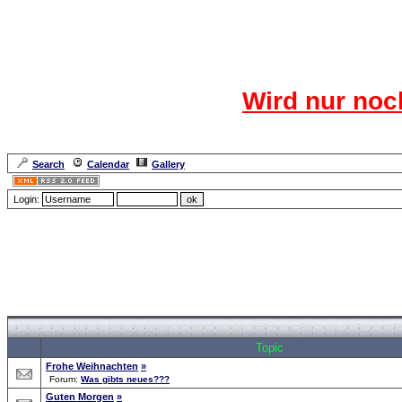
Das CR
Wird nur noc
Für den harten Ke
Neuanmel
Search
Calendar
Gallery
Lang
Login:
Forum Overview
»
Search
» Searchresults
Topic
Frohe Weihnachten
»
Forum:
Was gibts neues???
Guten Morgen
»