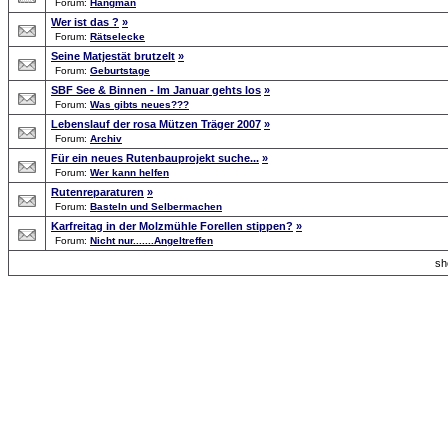
Forum:
Hangman
Wer ist das ?
»
Forum:
Rätselecke
Seine Matjestät brutzelt
»
Forum:
Geburtstage
SBF See & Binnen - Im Januar gehts los
»
Forum:
Was gibts neues???
Lebenslauf der rosa Mützen Träger 2007
»
Forum:
Archiv
Für ein neues Rutenbauprojekt suche...
»
Forum:
Wer kann helfen
Rutenreparaturen
»
Forum:
Basteln und Selbermachen
Karfreitag in der Molzmühle Forellen stippen?
»
Forum:
Nicht nur.......Angeltreffen
s
Forum Overview
»
Search
» Searchresults
.: Script-Time:
0.047
|
Powered by
ASP-Fas