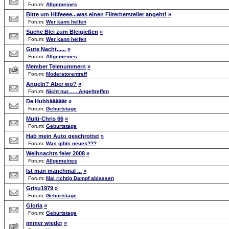
Forum:
Allgemeines
Bitte um Hilfeeee...was einen Filterhersteller angeht!
»
Forum:
Wer kann helfen
Suche Blei zum Bleigießen
»
Forum:
Wer kann helfen
Gute Nacht......
»
Forum:
Allgemeines
Member Telenummern
»
Forum:
Moderatorentreff
Angeln? Aber wo?
»
Forum:
Nicht nur.......Angeltreffen
De Hubbääääät
»
Forum:
Geburtstage
Multi-Chris 66
»
Forum:
Geburtstage
Hab mein Auto geschrottet
»
Forum:
Was gibts neues???
Weihnachts feier 2008
»
Forum:
Allgemeines
Ist man manchmal ...
»
Forum:
Mal richtig Dampf ablassen
Grisu1979
»
Forum:
Geburtstage
Gloria
»
Forum:
Geburtstage
immer wieder
»