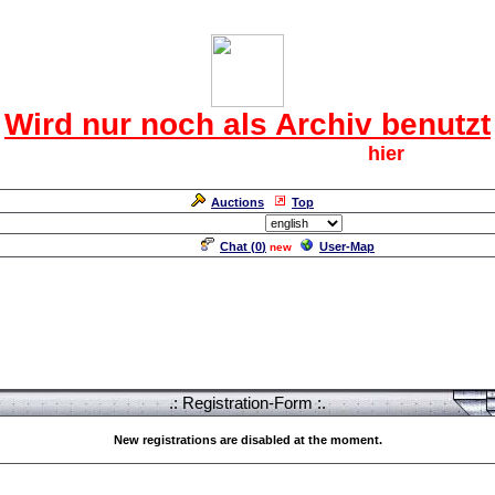
Das CRF Laberforum
Wird nur noch als Archiv benutzt
Für den harten Kern der CRF geht`s
hier
weiter.
Neuanmeldung erforderlich
Auctions
Top
Language/Sprache:
Chat (
0
)
User-Map
new
.: Registration-Form :.
New registrations are disabled at the moment.