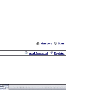
Members
Stats
Admin
send Password
Register