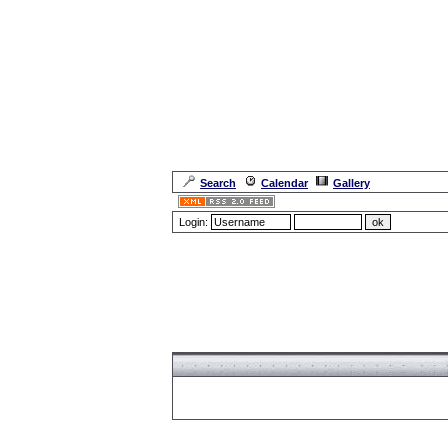
Search
Calendar
Gallery
Login:
Forum Overview
» Register
Forum Overview
» Register