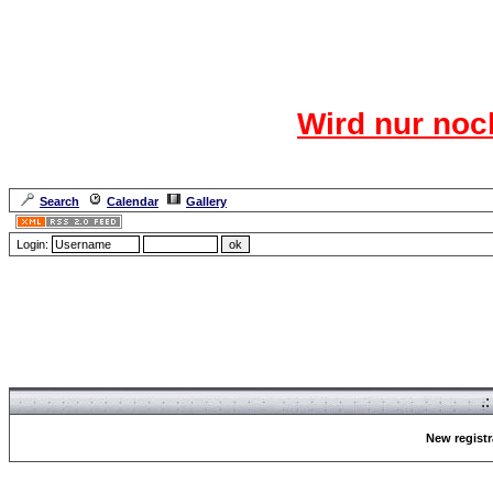
Das CR
Wird nur noc
Für den harten Ke
Neuanmel
Search
Calendar
Gallery
Lang
Login:
Forum Overview
» Register
.
New registr
Forum Overview
» Register