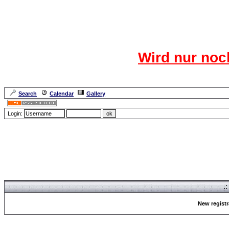
Das CR
Wird nur noc
Für den harten Ke
Neuanmel
Search
Calendar
Gallery
Lang
Login:
Forum Overview
» Register
.
New registr
Forum Overview
» Register