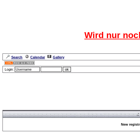
Das CR
Wird nur noc
Für den harten Ke
Neuanmel
Search
Calendar
Gallery
Lang
Login:
Forum Overview
» Register
.
New registr
Forum Overview
» Register