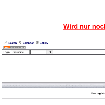
Das CR
Wird nur noc
Für den harten Ke
Neuanmel
Search
Calendar
Gallery
Lang
Login:
Forum Overview
» Register
.
New registr
Forum Overview
» Register