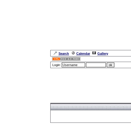
Search
Calendar
Gallery
Login:
Forum Overview
» Register
Forum Overview
» Register