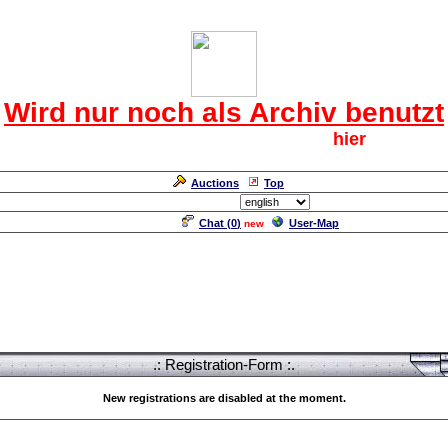
Das CRF Laberforum
Wird nur noch als Archiv benutzt
Für den harten Kern der CRF geht`s
hier
weiter.
Neuanmeldung erforderlich
Auctions
Top
Language/Sprache:
Chat (
0
)
User-Map
new
.: Registration-Form :.
New registrations are disabled at the moment.