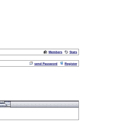
Members
Stats
Admin
send Password
Register