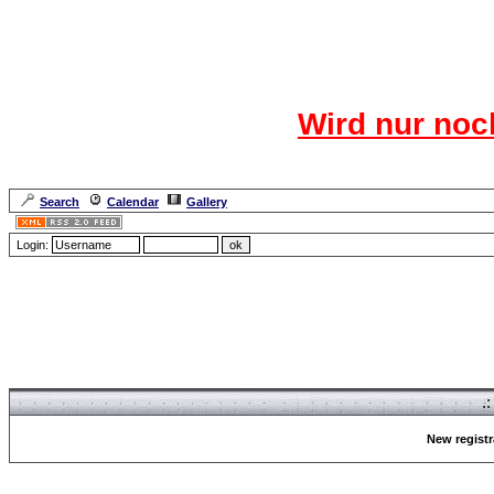
Das CR
Wird nur noc
Für den harten Ke
Neuanmel
Search
Calendar
Gallery
Lang
Login:
Forum Overview
» Register
.
New registr
Forum Overview
» Register