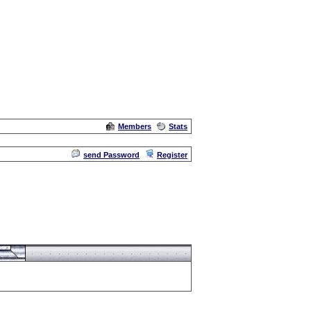
Members
Stats
Admin
send Password
Register