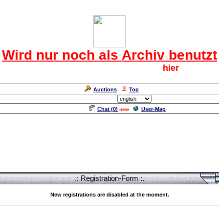
Das CRF Laberforum
Wird nur noch als Archiv benutzt
Für den harten Kern der CRF geht`s
hier
weiter.
Neuanmeldung erforderlich
Auctions
Top
Language/Sprache:
Chat (
0
)
User-Map
new
.: Registration-Form :.
New registrations are disabled at the moment.