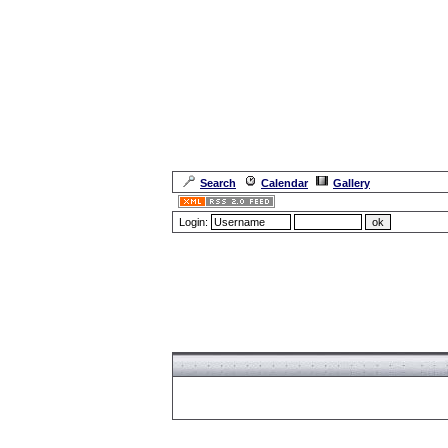
Search
Calendar
Gallery
Login:
Forum Overview
» Register
Forum Overview
» Register