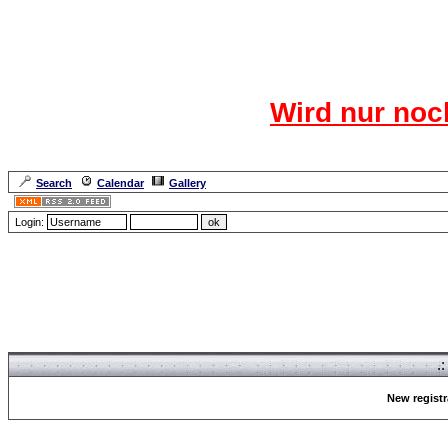
Das CR
Wird nur noc
Für den harten Ke
Neuanmel
Search
Calendar
Gallery
Lang
Login:
Forum Overview
» Register
.
New registr
Forum Overview
» Register