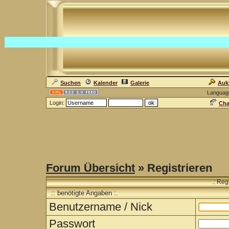
Suchen
Kalender
Galerie
Auk
Languag
Login:
Cha
Forum Übersicht
» Registrieren
.: Reg
:: benötigte Angaben :.
Benutzername / Nick
Passwort