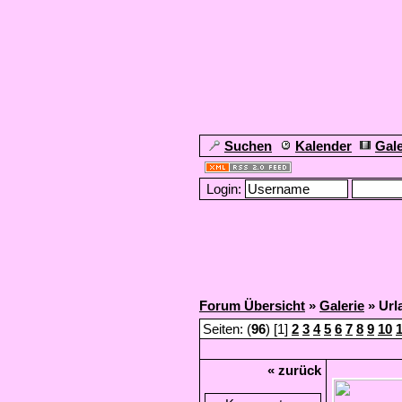
Suchen
Kalender
Gale
Login:
Forum Übersicht
»
Galerie
» Url
Seiten: (
96
) [1]
2
3
4
5
6
7
8
9
10
« zurück