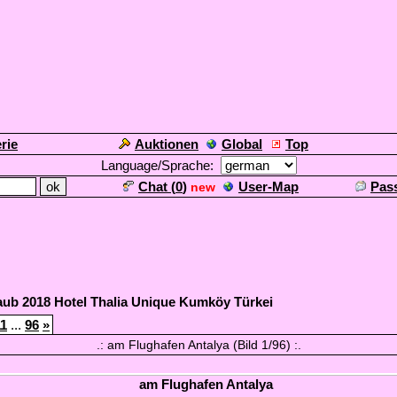
rie
Auktionen
Global
Top
Language/Sprache:
Chat (
0
)
User-Map
Pas
new
aub 2018 Hotel Thalia Unique Kumköy Türkei
11
...
96
»
.: am Flughafen Antalya (Bild 1/96) :.