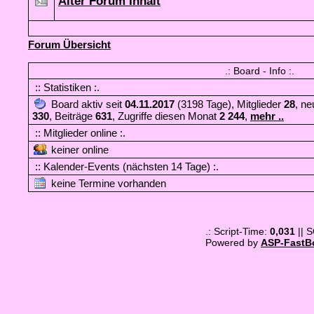
Alter Forum Inhalt
Forum Übersicht
.: Board - Info :.
:: Statistiken :.
Board aktiv seit
04.11.2017
(3198 Tage), Mitglieder
28
, ne
330
, Beiträge
631
, Zugriffe diesen Monat
2 244
,
mehr ..
:: Mitglieder online :.
keiner online
:: Kalender-Events (nächsten 14 Tage) :.
keine Termine vorhanden
.: Script-Time:
0,031
|| 
Powered by
ASP-FastB