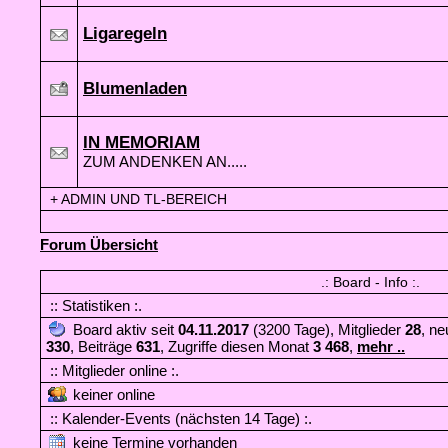
Ligaregeln
Blumenladen
IN MEMORIAM
ZUM ANDENKEN AN.....
+
ADMIN UND TL-BEREICH
Forum Übersicht
.: Board - Info :.
:: Statistiken :.
Board aktiv seit
04.11.2017
(3200 Tage), Mitglieder
28
, ne
330
, Beiträge
631
, Zugriffe diesen Monat
3 468
,
mehr ..
:: Mitglieder online :.
keiner online
:: Kalender-Events (nächsten 14 Tage) :.
keine Termine vorhanden