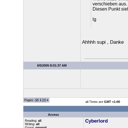
verschieben aus.
Diesen Punkt sieh
lg
Ahhhh supi , Danke
6/5/2005 8:01:37 AM
Pages: (
2
)
1
[2]
»
all Times are
GMT +1:00
Access
Cyberlord
Reading:
all
Writing:
all
Group:
general