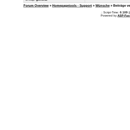
Forum Overview
»
Homepagetools - Support
»
Wünsche
» Beiträge v
.: Script-Time:
0.109
|
Powered by
ASP-Fas