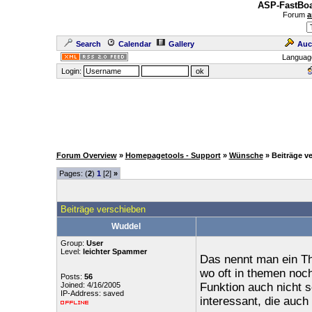
ASP-FastBoa
Forum
a
Search
Calendar
Gallery
Auc
Languag
Login:
Forum Overview
»
Homepagetools - Support
»
Wünsche
» Beiträge v
Pages: (
2
)
1
[2]
»
Beiträge verschieben
Wuddel
Group:
User
Level:
leichter Spammer
Das nennt man ein Th
wo oft in themen noc
Posts:
56
Joined: 4/16/2005
Funktion auch nicht sc
IP-Address: saved
interessant, die auc