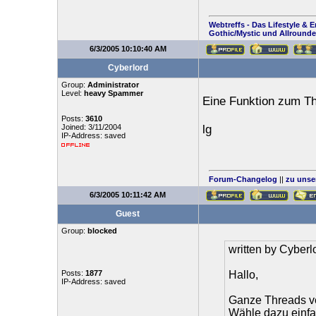
Webtreffs - Das Lifestyle & 
Gothic/Mystic und Allrounde
6/3/2005 10:10:40 AM
Cyberlord
Group:
Administrator
Level:
heavy Spammer
Eine Funktion zum T
Posts:
3610
Joined: 3/11/2004
lg
IP-Address: saved
Forum-Changelog
||
zu unse
6/3/2005 10:11:42 AM
Guest
Group:
blocked
written by Cyberl
Posts:
1877
Hallo,
IP-Address: saved
Ganze Threads ve
Wähle dazu einfa