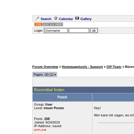
Search
Calendar
Gallery
Login:
Forum Overview
»
Homepagetools - Support
»
Off-Topic
» Büro
Pages: (
1
) [1]
»
Büromöbel finden
Patek
Group:
User
Level:
treuer Poster
Hey!
Wer kann mir sagen, wo i
Posts:
258
Joined: 9/24/2019
IP-Address: saved