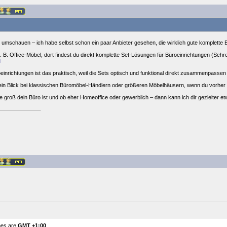
ut umschauen – ich habe selbst schon ein paar Anbieter gesehen, die wirklich gute komplett
 z. B. Office-Möbel, dort findest du direkt komplette Set-Lösungen für Büroeinrichtungen (Schr
l
roeinrichtungen ist das praktisch, weil die Sets optisch und funktional direkt zusammenpas
ein Blick bei klassischen Büromöbel-Händlern oder größeren Möbelhäusern, wenn du vorher v
e groß dein Büro ist und ob eher Homeoffice oder gewerblich – dann kann ich dir gezielter e
mes are
GMT +1:00