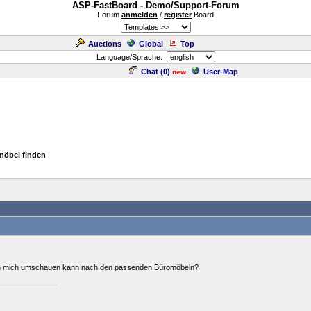
ASP-FastBoard - Demo/Support-Forum
Forum
anmelden
/
register
Board
Auctions
Global
Top
Language/Sprache:
Chat (
0
)
User-Map
new
möbel finden
ch mich umschauen kann nach den passenden Büromöbeln?