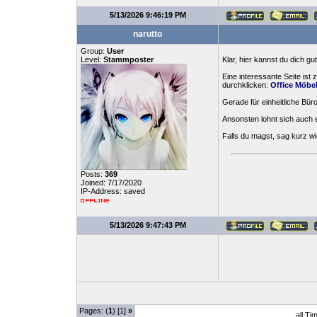
5/13/2026 9:46:19 PM
narutto
Group:
User
Level:
Stammposter
Klar, hier kannst du dich g
Eine interessante Seite ist
durchklicken:
Office Möbe
Gerade für einheitliche Bü
Ansonsten lohnt sich auch 
Falls du magst, sag kurz wi
Posts:
369
Joined: 7/17/2020
IP-Address: saved
5/13/2026 9:47:43 PM
Pages: (
1
) [1]
»
all Ti