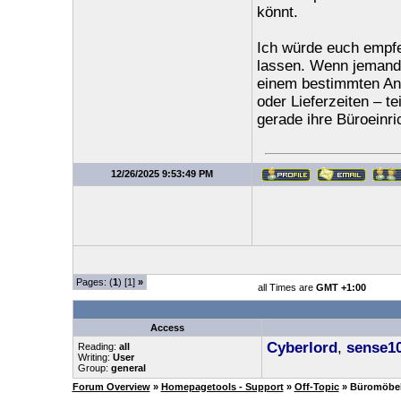
könnt.
Ich würde euch empfeh
lassen. Wenn jemand
einem bestimmten Anb
oder Lieferzeiten – te
gerade ihre Büroeinri
12/26/2025 9:53:49 PM
Pages: (
1
) [1]
»
all Times are
GMT +1:00
Access
Cyberlord
,
sense1
Reading:
all
Writing:
User
Group:
general
Forum Overview
»
Homepagetools - Support
»
Off-Topic
» Büromöbel