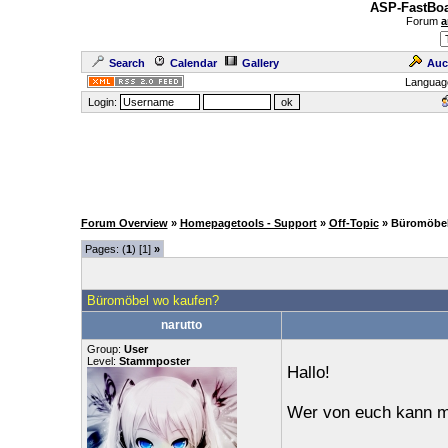
ASP-FastBoa
Forum
a
Search
Calendar
Gallery
Auc
Languag
Login:
Forum Overview
»
Homepagetools - Support
»
Off-Topic
» Büromöbel
Pages: (
1
) [1]
»
Büromöbel wo kaufen?
narutto
Group:
User
Level:
Stammposter
Hallo!
Wer von euch kann m