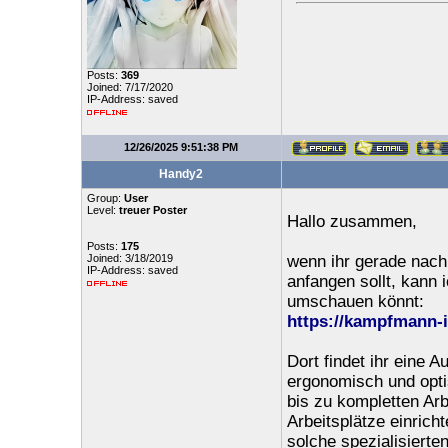
Posts:
369
Joined: 7/17/2020
IP-Address: saved
12/26/2025 9:51:38 PM
Handy2
Group:
User
Level:
treuer Poster
Hallo zusammen,
Posts:
175
Joined: 3/18/2019
wenn ihr gerade nach
IP-Address: saved
anfangen sollt, kann 
umschauen könnt:
https://kampfmann‑
Dort findet ihr eine 
ergonomisch und opti
bis zu kompletten Ar
Arbeitsplätze einrich
solche spezialisierte