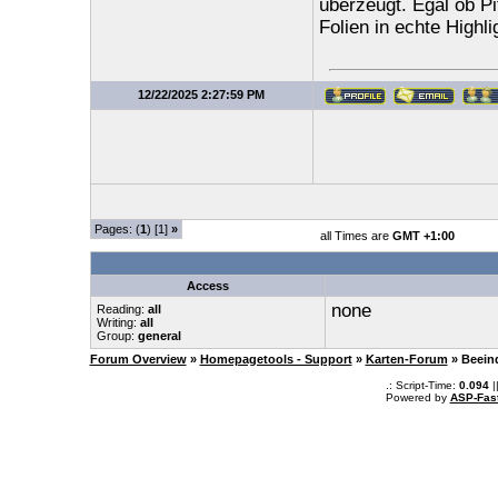
überzeugt. Egal ob Pi
Folien in echte Highli
12/22/2025 2:27:59 PM
Pages: (
1
) [1]
»
all Times are
GMT +1:00
Access
none
Reading:
all
Writing:
all
Group:
general
Forum Overview
»
Homepagetools - Support
»
Karten-Forum
» Beein
.: Script-Time:
0.094
|
Powered by
ASP-Fas