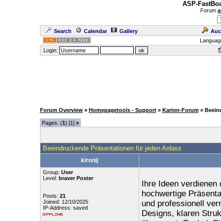
ASP-FastBoa
Forum
a
Search
Calendar
Gallery
Auc
Languag
Login:
Forum Overview
»
Homepagetools - Support
»
Karten-Forum
» Beein
Pages: (
1
) [1]
»
Beeindruckende Präsentationen für jeden Anlass
kironij
Group:
User
Level:
braver Poster
Ihre Ideen verdienen 
hochwertige Präsentat
Posts:
21
Joined: 12/10/2025
und professionell ver
IP-Address: saved
Designs, klaren Struk