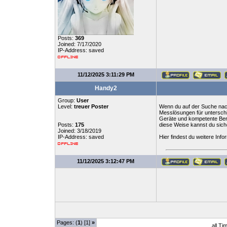
Posts:
369
Joined: 7/17/2020
IP-Address: saved
11/12/2025 3:11:29 PM
Handy2
Group:
User
Level:
treuer Poster
Wenn du auf der Suche nach
Messlösungen für unterschi
Geräte und kompetente Bera
Posts:
175
diese Weise kannst du sich
Joined: 3/18/2019
IP-Address: saved
Hier findest du weitere Inf
11/12/2025 3:12:47 PM
Pages: (
1
) [1]
»
all Ti