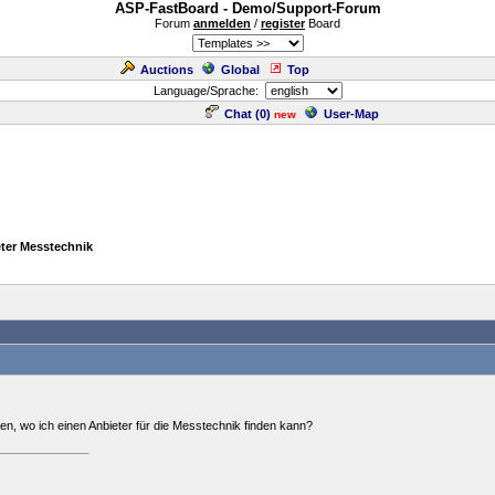
ASP-FastBoard - Demo/Support-Forum
Forum
anmelden
/
register
Board
Auctions
Global
Top
Language/Sprache:
Chat (
0
)
User-Map
new
eter Messtechnik
n, wo ich einen Anbieter für die Messtechnik finden kann?