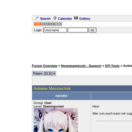
Search
Calendar
Gallery
Login:
Forum Overview
»
Homepagetools - Support
»
Off-Topic
» Anbi
Pages: (
1
) [1]
»
Anbieter Messtechnik
narutto
Group:
User
Level:
Stammposter
Hey!
Wer von euch kann mir sage