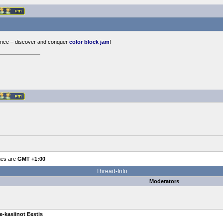
ence – discover and conquer
color block jam
!
mes are
GMT +1:00
Thread-Info
Moderators
e-kasiinot Eestis