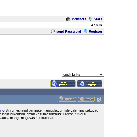
Members
Stats
Admin
send Password
Register
nfo
Siin on esitatud parimate mänguplatvormide valik, mis pakuvad
läbinud kontrolli, omab kasutajasõbralikku liidest, turvalisi
a nautida mängu mugavas keskkonnas.