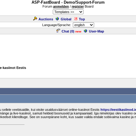
ASP-FastBoard - Demo/Support-Forum
Forum
anmelden
/
register
Board
Auctions
Global
Top
Language/Sprache:
Chat (
0
)
User-Map
new
e-kasiinot Eestis
sellele veebisaidile, kui otsite usaldusväärset online-kasiinot Eestis
https://eestikasiinod.i
amänge ja live-kasiinot, samuti heldeid boonuseid ja kampaaniaid. Iga nimekirjas olev kasiino on 
elset kliendituge. See on suurepärane koht, kus saate valida endale sobivaima kasiino j