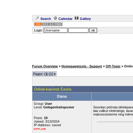
Search
Calendar
Gallery
Login:
Forum Overview
»
Homepagetools - Support
»
Off-Topic
» Onlin
Pages: (
1
) [1]
»
Online-kasiinot Eestis
Diana
Group:
User
Level:
Gelegenheitsposter
Soovitan pöörata tähelepanu 
laia valikut slotimänge, lau
maksesüsteeme ning mitmeke
Posts:
19
Joined: 3/13/2024
IP-Address: saved