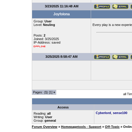
3/23/2025 11:16:48 AM
Joyfolona
Group:
User
Level:
Neuling
Every play is a new experi
Posts:
2
Joined: 3/25/2025
IP-Address: saved
3/25/2025 8:58:47 AM
Pages: (
1
) [1]
»
all Ti
Access
Cyberlord
,
sense100
Reading:
all
Writing:
User
Group:
general
Forum Overview
»
Homepagetools - Support
»
Off-Topic
» Onlin