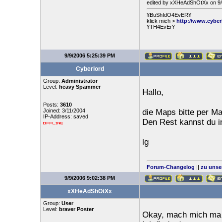
edited by xXHeAdShOtXx on 9/
¥BuShIdO4EvER¥
klick mich >
http://www.cyber
¥TH4EvEr¥
9/9/2006 5:25:39 PM
Cyberlord
Group:
Administrator
Level:
heavy Spammer
Hallo,
Posts:
3610
Joined: 3/11/2004
die Maps bitte per Ma
IP-Address: saved
Den Rest kannst du i
lg
Forum-Changelog
||
zu unse
9/9/2006 9:02:38 PM
xXHeAdShOtXx
Group:
User
Level:
braver Poster
Okay, mach mich ma 