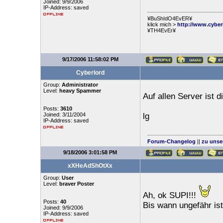
Joined: 9/9/2006
IP-Address: saved
¥BuShIdO4EvER¥
klick mich >
http://www.cyber
¥TH4EvEr¥
9/17/2006 11:58:02 PM
Cyberlord
Group:
Administrator
Level:
heavy Spammer
Auf allen Server ist 
Posts:
3610
Joined: 3/11/2004
lg
IP-Address: saved
Forum-Changelog
||
zu unse
9/18/2006 3:01:58 PM
xXHeAdShOtXx
Group:
User
Level:
braver Poster
Ah, ok SUPI!!!
Posts:
40
Bis wann ungefähr ist
Joined: 9/9/2006
IP-Address: saved