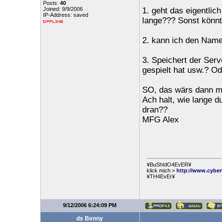
Posts:
40
Joined: 9/9/2006
1. geht das eigentlic
IP-Address: saved
lange??? Sonst könn
2. kann ich den Nam
3. Speichert der Serv
gespielt hat usw.? O
SO, das wärs dann 
Ach halt, wie lange d
dran??
MFG Alex
¥BuShIdO4EvER¥
klick mich >
http://www.cyber
¥TH4EvEr¥
9/12/2006 6:24:09 PM
ds Benny