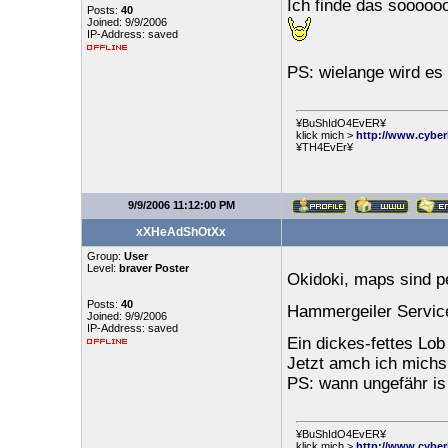
Ich finde das soooooo
Posts:
40
Joined: 9/9/2006
IP-Address: saved
PS: wielange wird es 
¥BuShIdO4EvER¥
klick mich >
http://www.cyber
¥TH4EvEr¥
9/9/2006 11:12:00 PM
xXHeAdShOtXx
Group:
User
Level:
braver Poster
Okidoki, maps sind p
Posts:
40
Hammergeiler Servic
Joined: 9/9/2006
IP-Address: saved
Ein dickes-fettes Lo
Jetzt amch ich michs
PS: wann ungefähr is 
¥BuShIdO4EvER¥
klick mich >
http://www.cyber