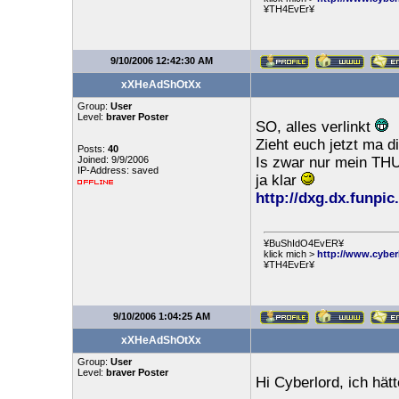
¥TH4EvEr¥
9/10/2006 12:42:30 AM
xXHeAdShOtXx
Group:
User
Level:
braver Poster
SO, alles verlinkt
Zieht euch jetzt ma di
Posts:
40
Joined: 9/9/2006
Is zwar nur mein TH
IP-Address: saved
ja klar
http://dxg.dx.funpic.
¥BuShIdO4EvER¥
klick mich >
http://www.cyber
¥TH4EvEr¥
9/10/2006 1:04:25 AM
xXHeAdShOtXx
Group:
User
Level:
braver Poster
Hi Cyberlord, ich hät