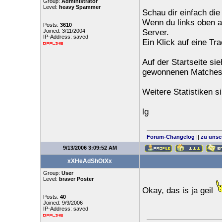
Group:
Administrator
Level:
heavy Spammer
Schau dir einfach die
Wenn du links oben au
Posts:
3610
Joined: 3/11/2004
Server.
IP-Address: saved
Ein Klick auf eine Tr
Auf der Startseite si
gewonnenen Matches
Weitere Statistiken si
lg
Forum-Changelog
||
zu unse
9/13/2006 3:09:52 AM
xXHeAdShOtXx
Group:
User
Level:
braver Poster
Okay, das is ja geil
Posts:
40
Joined: 9/9/2006
IP-Address: saved