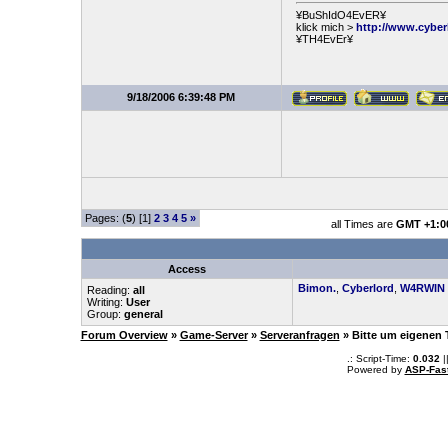
¥BuShIdO4EvER¥
klick mich >
http://www.cyber
¥TH4EvEr¥
9/18/2006 6:39:48 PM
Pages: (
5
) [1]
2
3
4
5
»
all Times are
GMT +1:0
Access
Bimon.
,
Cyberlord
,
W4RWIN
Reading:
all
Writing:
User
Group:
general
Forum Overview
»
Game-Server
»
Serveranfragen
» Bitte um eigenen
.: Script-Time:
0.032
|
Powered by
ASP-Fas