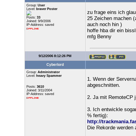
Group:
User
Level:
braver Poster
zu frage eins ich gla
Posts:
33
25 Zeichen machen (a
Joined: 9/9/2006
auch noch hin )
IP-Address: saved
hoffe hba dir ein biss
mfg Benny
9/12/2006 8:12:26 PM
Cyberlord
Group:
Administrator
Level:
heavy Spammer
1. Wenn der Serverna
abgeschnitten.
Posts:
3610
Joined: 3/11/2004
IP-Address: saved
2. Ja mit RemoteCP j
3. Ich entwickle sogar
% fertig):
http://trackmania.fa
Die Rekorde werden a