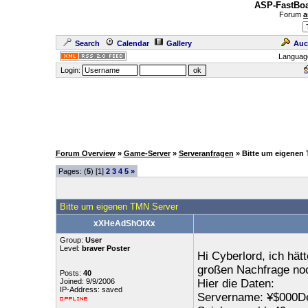
ASP-FastBoa
Forum
a
Search
Calendar
Gallery
Auc
Languag
Login:
Forum Overview
»
Game-Server
»
Serveranfragen
» Bitte um eigenen
Pages: (
5
) [1]
2
3
4
5
»
Bitte um eigenen TMN Server
xXHeAdShOtXx
Group:
User
Level:
braver Poster
Hi Cyberlord, ich hät
großen Nachfrage no
Posts:
40
Joined: 9/9/2006
Hier die Daten:
IP-Address: saved
Servername: ¥$000