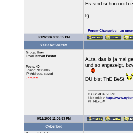
Es sind schon noch ein
lg
Forum-Changelog
||
zu unse
9/12/2006 9:06:55 PM
xXHeAdShOtXx
Group:
User
Level:
braver Poster
ALta, das is ja mal g
und so angezeigt, bz
Posts:
40
Joined: 9/9/2006
IP-Address: saved
DU bist ThE BeSt
¥BuShIdO4EvER¥
klick mich >
http://www.cyber
¥TH4EvEr¥
9/12/2006 11:08:53 PM
Cyberlord