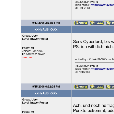
¥BuShIdO4EvER¥
klick mich >
http://www.cyber
¥TH4EvEr¥
9/13/2006 2:13:34 PM
xXHeAdShOtXx
Group:
User
Level:
braver Poster
Sers Cyberlord, bis 
PS: ich will dich nic
Posts:
40
Joined: 9/9/2006
IP-Address: saved
edited by xXHeAdShOtXx on 9/
¥BuShIdO4EvER¥
klick mich >
http://www.cyber
¥TH4EvEr¥
9/15/2006 6:32:24 PM
xXHeAdShOtXx
Group:
User
Level:
braver Poster
Ach, und noch ne fra
Punkte bekommt, oder
Posts:
40