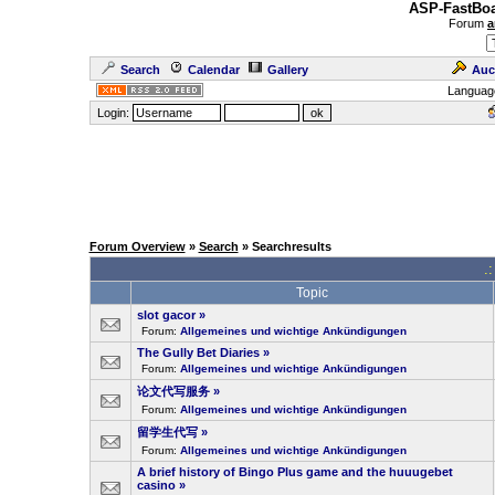
ASP-FastBoa
Forum
a
Search
Calendar
Gallery
Auc
Languag
Login:
Forum Overview
»
Search
» Searchresults
.
Topic
slot gacor
»
Forum:
Allgemeines und wichtige Ankündigungen
The Gully Bet Diaries
»
Forum:
Allgemeines und wichtige Ankündigungen
论文代写服务
»
Forum:
Allgemeines und wichtige Ankündigungen
留学生代写
»
Forum:
Allgemeines und wichtige Ankündigungen
A brief history of Bingo Plus game and the huuugebet
casino
»