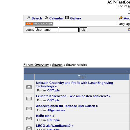
ASP-FastBoa
Forum
a
Search
Calendar
Gallery
Auc
Languag
Login:
Forum Overview
»
Search
» Searchresults
.
Topic
Unleash Creativity and Profit with Laser Engraving
Technology
»
Forum:
Off-Topic
Feuchte Kellerwand – wie am besten sanieren?
»
Forum:
Off-Topic
Abdeckplanen für Terrasse und Garten
»
Forum:
Allgemeines
Вейп шоп
»
Forum:
Off-Topic
LEGO als Wandkunst?
»
Forum:
Off-Topic