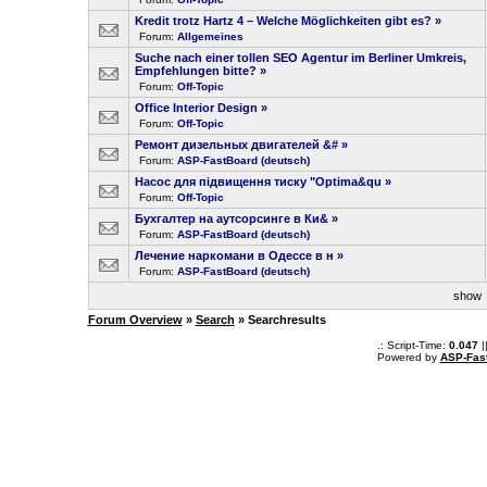
Kredit trotz Hartz 4 – Welche Möglichkeiten gibt es?
»
Forum:
Allgemeines
Suche nach einer tollen SEO Agentur im Berliner Umkreis,
Empfehlungen bitte?
»
Forum:
Off-Topic
Office Interior Design
»
Forum:
Off-Topic
Ремонт дизельных двигателей &#
»
Forum:
ASP-FastBoard (deutsch)
Насос для підвищення тиску "Optima&qu
»
Forum:
Off-Topic
Бухгалтер на аутсорсинге в Ки&
»
Forum:
ASP-FastBoard (deutsch)
Лечение наркомани в Одессе в н
»
Forum:
ASP-FastBoard (deutsch)
sho
Forum Overview
»
Search
» Searchresults
.: Script-Time:
0.047
|
Powered by
ASP-Fas