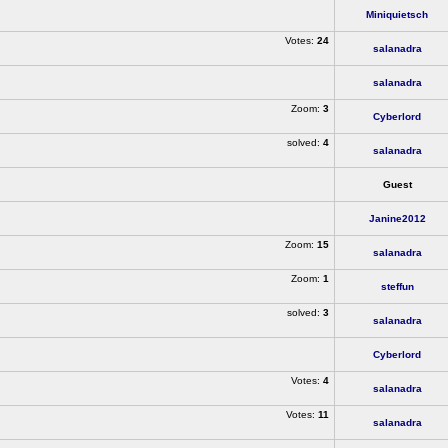
Miniquietsch
Votes:
24
salanadra
salanadra
Zoom:
3
Cyberlord
solved:
4
salanadra
Guest
Janine2012
Zoom:
15
salanadra
Zoom:
1
steffun
solved:
3
salanadra
Cyberlord
Votes:
4
salanadra
Votes:
11
salanadra