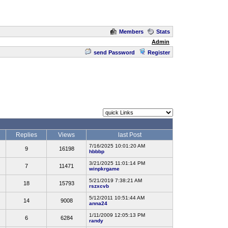
Members
Stats
Admin
send Password
Register
Replies
Views
last Post
7/16/2025 10:01:20 AM
9
16198
hbbbp
3/21/2025 11:01:14 PM
7
11471
winpkrgame
5/21/2019 7:38:21 AM
18
15793
rszxcvb
5/12/2011 10:51:44 AM
14
9008
anna24
1/11/2009 12:05:13 PM
6
6284
randy