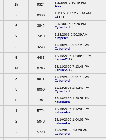
3/2/2008 9:26:49 PM
15
9324
Alex
11/19/2007 12:28:44 AM
2
8938
Cécile
3/1/2007 5:27:26 PM
6
3842
Cyberlord
1/23/2007 9:50:39 AM
2
7418
almpeter
12/18/2006 2:27:20 PM
2
4233
Cyberlord
12/15/2006 12:08:09 PM
5
4483
Janine2012
12/12/2006 7:13:48 PM
16
8785
Janine2012
12/12/2006 3:21:15 PM
3
9611
Cyberlord
12/12/2006 2:41:48 PM
5
8050
Cyberlord
12/10/2006 1:26:57 PM
0
38
salanadra
12/10/2006 1:12:08 PM
1
5774
salanadra
12/10/2006 1:04:07 PM
2
5048
salanadra
12/9/2006 3:24:29 PM
2
5720
Cyberlord