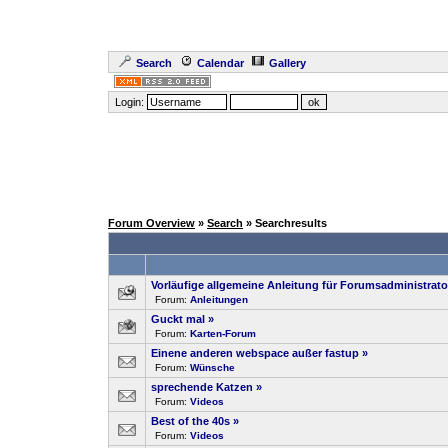
Search
Calendar
Gallery
Login:
Forum Overview
»
Search
» Searchresults
Vorläufige allgemeine Anleitung für Forumsadministrat
Forum:
Anleitungen
Guckt mal
»
Forum:
Karten-Forum
Einene anderen webspace außer fastup
»
Forum:
Wünsche
sprechende Katzen
»
Forum:
Videos
Best of the 40s
»
Forum:
Videos